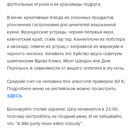
футбольные игроки и их красавицы подруги.
В меню креативные блюда из сезонных продуктов,
утонченная гастрономия для ценителей изысканной
кухни. Французские устрицы, черная белужья икра,
камчатский краб, стэйк тар тар. Каннеллони из лобстера
и авокадо, севиче из устриц с заправкой из маракуйи и
черного чеснока. Запивать это буйство вкуса советуем
шампанским Вдова Клико, Моет Шандон или Дом
Переньон, в зависимости от вашего аппетита в эту ночь.
Средний счет на человека без алкоголя примерно 60 €.
Подробное меню на английском можно посмотреть
ЗДЕСЬ
.
Бронируйте столик заранее. Шоу начинается в 23-00,
поэтому настройтесь на поздний ужин. И не забывайте,
что “A little party never killed nobody”.