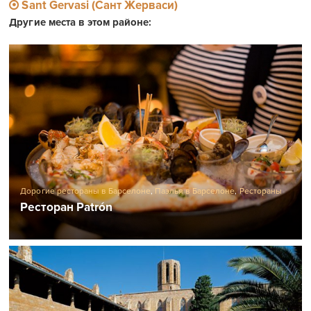
Sant Gervasi (Сант Жерваси)
Другие места в этом районе:
Дорогие рестораны в Барселоне
,
Паэлья в Барселоне
,
Рестораны
Барселоны
,
Рестораны морепродуктов в Барселоне
Ресторан Patrón