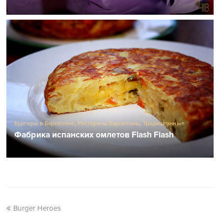
Бургеры в Барселоне
,
Рестораны Барселоны
,
Традиционные
испанские рестораны
Фабрика испанских омлетов Flash Flash
Burger Heroes