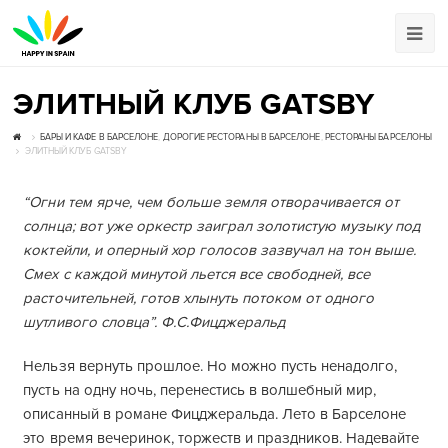
ЭЛИТНЫЙ КЛУБ GATSBY
БАРЫ И КАФЕ В БАРСЕЛОНЕ
,
ДОРОГИЕ РЕСТОРАНЫ В БАРСЕЛОНЕ
,
РЕСТОРАНЫ БАРСЕЛОНЫ
ЭЛИТНЫЙ КЛУБ GATSBY
“Огни тем ярче, чем больше земля отворачивается от
солнца; вот уже оркестр заиграл золотистую музыку под
коктейли, и оперный хор голосов зазвучал на тон выше.
Смех с каждой минутой льется все свободней, все
расточительней, готов хлынуть потоком от одного
шутливого словца”. Ф.С.Фицджеральд
Нельзя вернуть прошлое. Но можно пусть ненадолго,
пусть на одну ночь, перенестись в волшебный мир,
описанный в романе Фицджеральда. Лето в Барселоне
это время вечеринок, торжеств и праздников. Надевайте