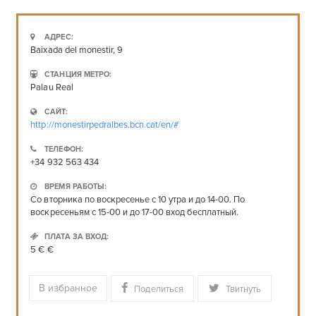
АДРЕС:
Baixada del monestir, 9
СТАНЦИЯ МЕТРО:
Palau Real
САЙТ:
http://monestirpedralbes.bcn.cat/en/#
ТЕЛЕФОН:
+34 932 563 434
ВРЕМЯ РАБОТЫ:
Со вторника по воскресенье с 10 утра и до 14-00. По
воскресеньям с 15-00 и до 17-00 вход бесплатный.
ПЛАТА ЗА ВХОД:
5 € €
В избранное
Поделиться
Твитнуть