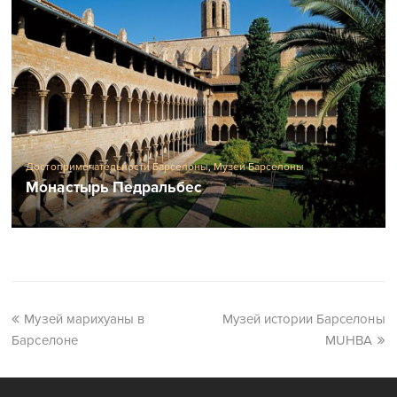
Достопримечательности Барселоны
,
Музеи Барселоны
Монастырь Педральбес
Музей марихуаны в
Музей истории Барселоны
Барселоне
MUHBA