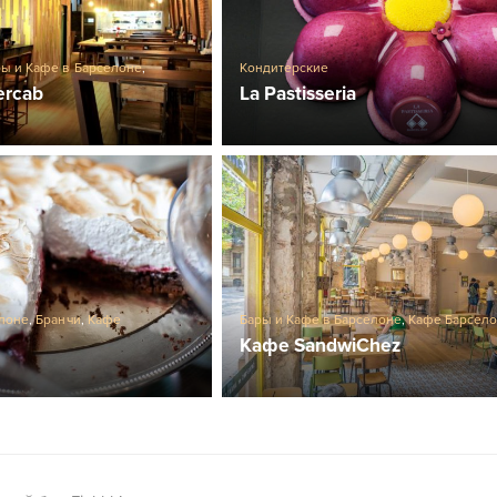
ры и Кафе в Барселоне
,
Кондитерские
ercab
La Pastisseria
елоне
,
Бранчи
,
Кафе
Бары и Кафе в Барселоне
,
Кафе Барсел
ны Барселоны
Кафе SandwiChez