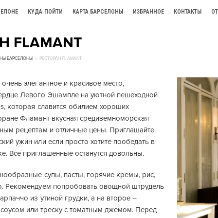
СЕЛОНЕ
КУДА ПОЙТИ
КАРТА БАРСЕЛОНЫ
ИЗБРАННОЕ
КОНТАКТЫ
О
Н FLAMANT
НЫ БАРСЕЛОНЫ
РЕСТОРАН FLAMANT
 очень элегантное и красивое место,
ердце Левого Эшампле на уютной пешеходной
os, которая славится обилием хороших
торане Фламант вкусная средиземноморская
нным рецептам и отличные цены. Приглашайте
кий ужин или если просто хотите пообедать в
ке. Все приглашенные останутся довольны.
нообразные супы, пасты, горячие кремы, рис,
о. Рекомендуем попробовать овощной штрудель
арпаччо из утиной грудки, а на второе –
 соусом или треску с томатным джемом. Перед