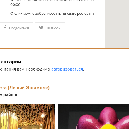
00:00
Столик можно забронировать на сайте ресторана
Поделиться
Твитнуть
ментарий
ментария вам необходимо
авторизоваться
.
erra (Левый Эшампле)
ом районе: