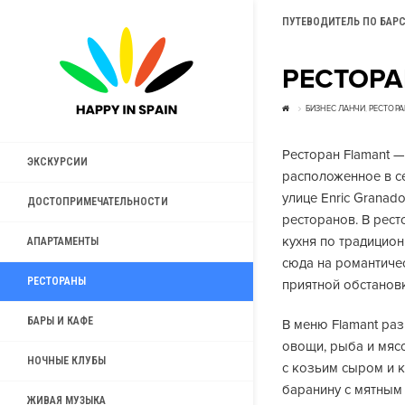
ПУТЕВОДИТЕЛЬ ПО БАР
РЕСТОРА
БИЗНЕС ЛАНЧИ
,
РЕСТОРА
Ресторан Flamant —
ЭКСКУРСИИ
расположенное в с
улице Enric Granad
ДОСТОПРИМЕЧАТЕЛЬНОСТИ
ресторанов. В рес
кухня по традицио
АПАРТАМЕНТЫ
сюда на романтичес
РЕСТОРАНЫ
приятной обстанов
БАРЫ И КАФЕ
В меню Flamant раз
овощи, рыба и мяс
НОЧНЫЕ КЛУБЫ
с козьим сыром и к
баранину с мятным
ЖИВАЯ МУЗЫКА