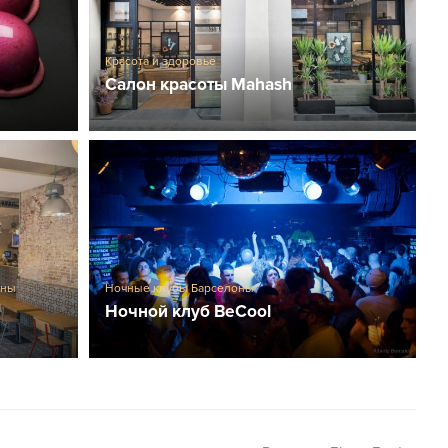
Красота и здоровье
Салон красоты Mahash
оны
Ночные клубы Барселоны
Ночной клуб BeCool