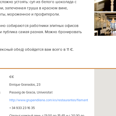
 сложно устоять: суп из белого шоколада с
и, запеченная груша в красном вине,
ты, мороженное и профитероли.
чно собираются работники элитных офисов
м публика самая разная. Можно бронировать
ексный обед) обойдется вам всего в 11 €.
€€
Enrique Granados, 23
Passeig de Gracia, Universitat
:
http://www.grupandilana.com/es/restaurantes/flamant
+ 34 933 23 16 35
Открыт каждый день с 13:00 до 15:45 и с 20:30 до