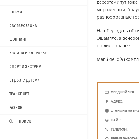
десертами тут тоже
мороженным, браун
ПЛЯЖИ
разнообразные тор
GAY БАРСЕЛОНА
На обед здесь обы
Эшампле, а вечеро
ШОППИНГ
столик заранее.
КРАСОТА И ЗДОРОВЬЕ
Menú del día (компл
СПОРТ И ЭКСТРИМ
ОТДЫХ С ДЕТЬМИ
СРЕДНИЙ ЧЕК:
ТРАНСПОРТ
АДРЕС:
РАЗНОЕ
СТАНЦИЯ МЕТРО
САЙТ:
ПОИСК
ТЕЛЕФОН:
ВРЕМЯ РАБОТЫ: