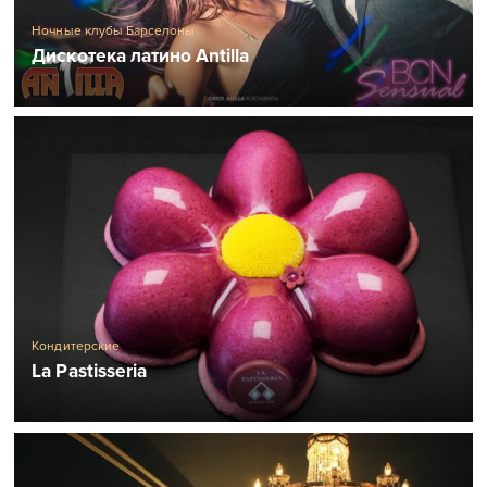
Ночные клубы Барселоны
Дискотека латино Antilla
Кондитерские
La Pastisseria