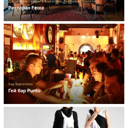
Дорогие рестораны в Барселоне
,
Рестораны Барселоны
Ресторан Feroz
Gay Барселона
Гей бар Punto