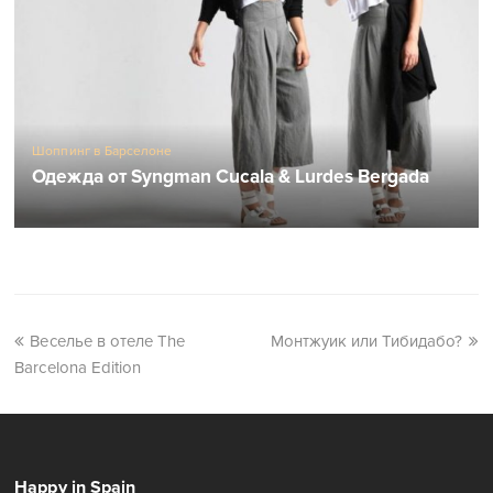
Шоппинг в Барселоне
Одежда от Syngman Cucala & Lurdes Bergada
Веселье в отеле The
Монтжуик или Тибидабо?
Barcelona Edition
Happy in Spain