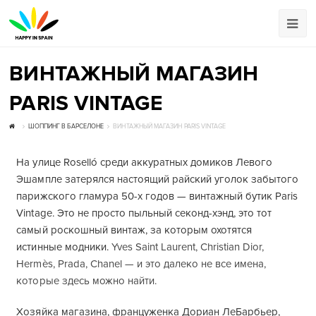
ВИНТАЖНЫЙ МАГАЗИН
PARIS VINTAGE
ШОППИНГ В БАРСЕЛОНЕ
ВИНТАЖНЫЙ МАГАЗИН PARIS VINTAGE
На улице Roselló среди аккуратных домиков Левого
Эшампле затерялся настоящий райский уголок забытого
парижского гламура 50-х годов — винтажный бутик Paris
Vintage. Это не просто пыльный секонд-хэнд, это тот
самый роскошный винтаж, за которым охотятся
истинные модники.
Yves Saint Laurent, Christian Dior,
Hermès, Prada, Chanel — и это далеко не все имена,
которые здесь можно найти.
Хозяйка магазина, француженка Дориан ЛеБарбьер,