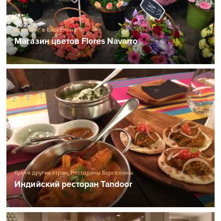
Шоппинг в Барселоне
Магазин цветов Flores Navarro
Кухня других стран
,
Рестораны Барселоны
Индийский ресторан Tandoor