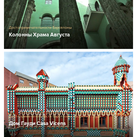
Достопримечательности Барселоны
Колонны Храма Августа
Достопримечательности Барселоны
,
Творения Гауди
Дом Гауди Casa Vicens