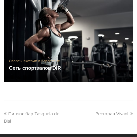
Спорт и экстрим в Барселоне
Сеть спортзалов DIR
Пинчос бар Tasqueta de
Ресторан Vivant
Blai