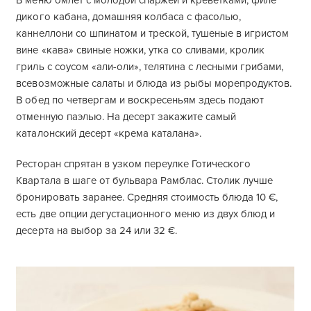
В меню омлет с молодой спаржей и креветками, филе
дикого кабана, домашняя колбаса с фасолью,
каннеллони со шпинатом и треской, тушеные в игристом
вине «кава» свиные ножки, утка со сливами, кролик
гриль с соусом «али-оли», телятина с лесными грибами,
всевозможные салаты и блюда из рыбы морепродуктов.
В обед по четвергам и воскресеньям здесь подают
отменную паэлью. На десерт закажите самый
каталонский десерт «крема каталана».
Ресторан спрятан в узком переулке Готического
Квартала в шаге от бульвара Рамблас. Столик лучше
бронировать заранее. Средняя стоимость блюда 10 €,
есть две опции дегустационного меню из двух блюд и
десерта на выбор за 24 или 32 €.