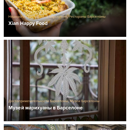
Недорогие рестораны в Барселоне
,
Рестораны Барселоны
Xian Happy Food
Достопримечательности Барселоны
,
Музеи Барселоны
Музей марихуаны в Барселоне