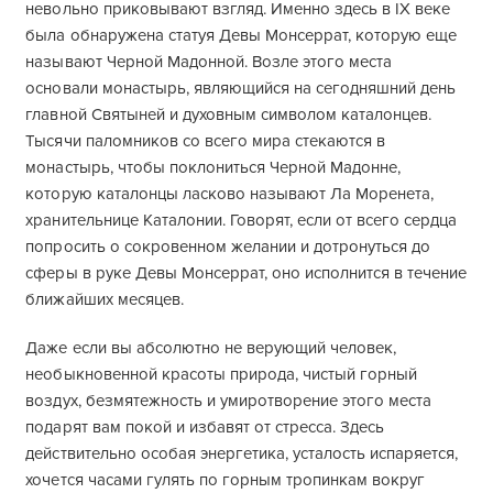
невольно приковывают взгляд. Именно здесь в IX веке
была обнаружена статуя Девы Монсеррат, которую еще
называют Черной Мадонной. Возле этого места
основали монастырь, являющийся на сегодняшний день
главной Святыней и духовным символом каталонцев.
Тысячи паломников со всего мира стекаются в
монастырь, чтобы поклониться Черной Мадонне,
которую каталонцы ласково называют Ла Моренета,
хранительнице Каталонии. Говорят, если от всего сердца
попросить о сокровенном желании и дотронуться до
сферы в руке Девы Монсеррат, оно исполнится в течение
ближайших месяцев.
Даже если вы абсолютно не верующий человек,
необыкновенной красоты природа, чистый горный
воздух, безмятежность и умиротворение этого места
подарят вам покой и избавят от стресса. Здесь
действительно особая энергетика, усталость испаряется,
хочется часами гулять по горным тропинкам вокруг