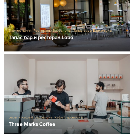
Бизнес ланчи
,
Рестораны Барселоны
,
Тапас бары Барселоны
Тапас бар и ресторан Lobo
Бары и Кафе в Барселоне
,
Кафе Барселоны
Three Marks Coffee