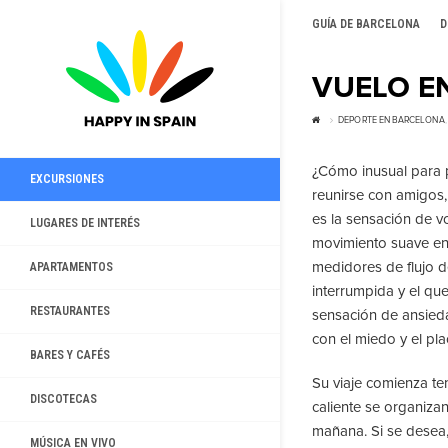
GUÍA DE BARCELONA
D
VUELO E
DEPORTE EN BARCELONA
¿Cómo inusual para p
EXCURSIONES
reunirse con amigos, 
es la sensación de vo
LUGARES DE INTERÉS
movimiento suave en 
medidores de flujo de
APARTAMENTOS
interrumpida y el qu
RESTAURANTES
sensación de ansied
con el miedo y el pla
BARES Y CAFÉS
Su viaje comienza t
DISCOTECAS
caliente se organizan
mañana. Si se desea,
MÚSICA EN VIVO