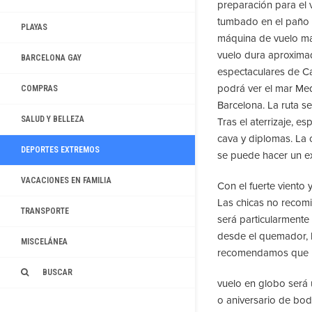
preparación para el 
tumbado en el paño d
PLAYAS
máquina de vuelo mar
vuelo dura aproximad
BARCELONA GAY
espectaculares de C
podrá ver el mar Med
COMPRAS
Barcelona. La ruta s
SALUD Y BELLEZA
Tras el aterrizaje,
cava y diplomas. La 
DEPORTES EXTREMOS
se puede hacer un ex
VACACIONES EN FAMILIA
Con el fuerte viento 
Las chicas no recomi
TRANSPORTE
será particularmente 
desde el quemador, l
MISCELÁNEA
recomendamos que us
BUSCAR
vuelo en globo será 
o aniversario de bod