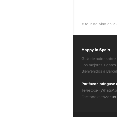
tour del vino en la
Happy in Spain
Guía de autor sobre 
Los mejores lugares 
Bienvenidos a Barce
Por favor, póngase 
Телефон (WhatsApp
Facebook:
enviar un