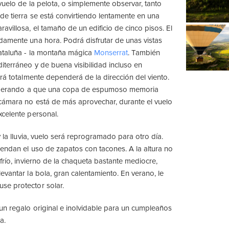
vuelo de la pelota, o simplemente observar, tanto
e tierra se está convirtiendo lentamente en una
avillosa, el tamaño de un edificio de cinco pisos. El
amente una hora. Podrá disfrutar de unas vistas
ataluña - la montaña mágica
Monserrat
. También
iterráneo y de buena visibilidad incluso en
erá totalmente dependerá de la dirección del viento.
 esperando a que una copa de espumoso memoria
cámara no está de más aprovechar, durante el vuelo
celente personal.
y la lluvia, vuelo será reprogramado para otro día.
endan el uso de zapatos con tacones. A la altura no
frío, invierno de la chaqueta bastante mediocre,
evantar la bola, gran calentamiento. En verano, le
e protector solar.
un regalo original e inolvidable para un cumpleaños
a.