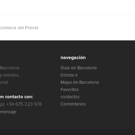
 comarca del Priorat
navegación
Barcelona.
Guía de Barcelona
y eventos.
Dónde ir
lona!
Mapa de Barcelona
Favoritos
en contacto con:
contactos
): +34 675 323 976
Comentarios
 mensaje