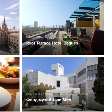
Bares en Barcelona
,
Bares con terraza
Roof Terrace Hotel Bagués
estaurantes
Qué hacer en barcelona
,
Museo de barcelona
Фонд-музей Joan Miró