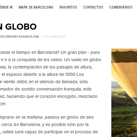
ÓNDE IR
MAPA DE BARCELONA
FAVORITOS
CONTACTOS
COMENTARIOS
N GLOBO
,
EXCURSIONES EN BARCELONA
VUELO EN GLOBO
asar el tiempo en Barcelona? Un gran plan - para
e ir a la conquista de los cielos. Un vuelo en globo
lar, la contemplación de los paisajes de altura,
el espacio abierto a la altura de 1000 Los
 viento débil, en el silencio de llamada, sólo
emador de sonido conversación tranquila, esta
ad, haciendo que el corazón encogido, mezclado
cer.
emprano en la mañana. paseos en globo de aire
 cerca de Barcelona, ​​y es posible sólo por la
, usted será capaz de participar en el proceso de