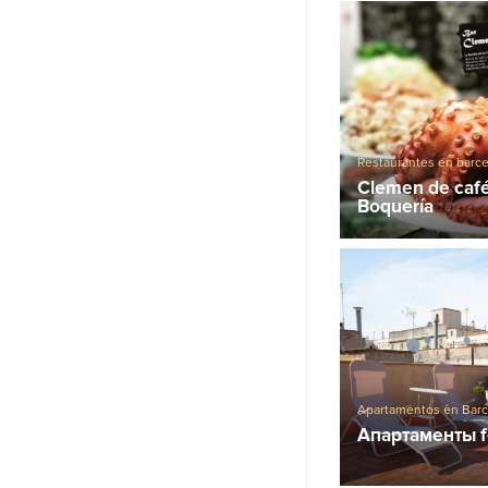
Restaurantes en barc
Clemen de café
Boquería
Apartamentos en Bar
Апартаменты fe