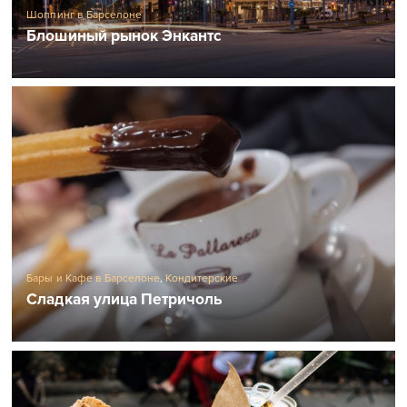
Шоппинг в Барселоне
Блошиный рынок Энкантс
Бары и Кафе в Барселоне
,
Кондитерские
Сладкая улица Петричоль