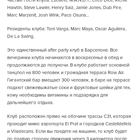
частые гости клуба: Luciano, M.A.N.D.Y., Loco Dice, Richie
Hawtin, Steve Lawler, Henry Saiz, Jamie Jones, Dub Fire,
Marc Marzenit, Josh Wink, Paco Osuna…
Резиденты клуба: Toni Varga, Marc Maya, Oscar Aguilera,
De La Swing.
Это единственный after party клуб в Барселоне. Все
вечеринки клуба начинаются в воскресенье в обед и
продолжаются до полуночи. В клубе работает основной
танцпол на 800 человек и громадная терраса Row Air.
Гигантский бар вмещает 300 человек, в баре на террасе
подают свежевыжатые соки и фруктовые шейки для тех,
кому необходимы витамины и подзарядка для
дальнейшего отдыха.
Клуб расположен прямо на обочине трассы С31, которая
проходит мимо аэропорта El Prat и городков Castelldefels
и Viladecans. Если вы поедете на машине, то клуб будет
по правую сторону движения через 3 километра после