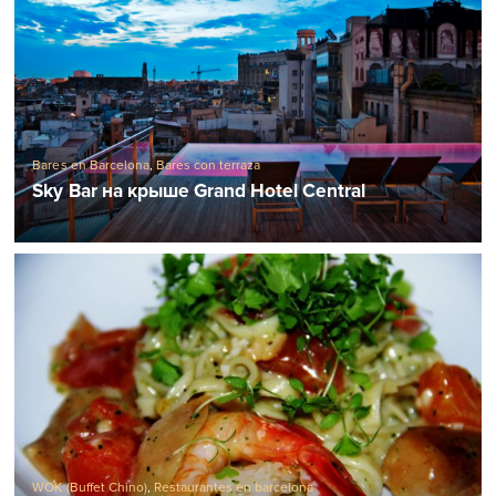
Bares en Barcelona
,
Bares con terraza
Sky Bar на крыше Grand Hotel Central
WOK (Buffet Chino)
,
Restaurantes en barcelona