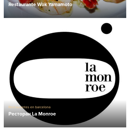
Restaurante Wok Yamamoto
Restaurantes en barcelona
Ресторан La Monroe