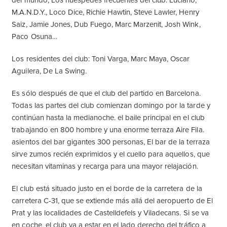
del mundo, Los huéspedes frecuentes del club: Luciano,
M.A.N.D.Y., Loco Dice, Richie Hawtin, Steve Lawler, Henry
Saiz, Jamie Jones, Dub Fuego, Marc Marzenit, Josh Wink,
Paco Osuna…
Los residentes del club: Toni Varga, Marc Maya, Oscar
Aguilera, De La Swing.
Es sólo después de que el club del partido en Barcelona.
Todas las partes del club comienzan domingo por la tarde y
continúan hasta la medianoche. el baile principal en el club
trabajando en 800 hombre y una enorme terraza Aire Fila.
asientos del bar gigantes 300 personas, El bar de la terraza
sirve zumos recién exprimidos y el cuello para aquellos, que
necesitan vitaminas y recarga para una mayor relajación.
El club está situado justo en el borde de la carretera de la
carretera C-31, que se extiende más allá del aeropuerto de El
Prat y las localidades de Castelldefels y Viladecans. Si se va
en coche, el club va a estar en el lado derecho del tráfico a