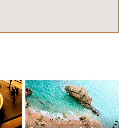
Пляжи Барселоны
,
Рестораны Барселоны
,