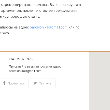
-отремонтировать-продать». Вы инвестируете в
партаментов, после чего мы ее арендуем или
нтируя хорошую отдачу.
запросы на адрес
barcelonika@gmail.com
или по
3 976
+34 675 323 976
Присылайте ваши запросы на адрес
barcelonika@gmail.com
Поделиться
Твитнуть