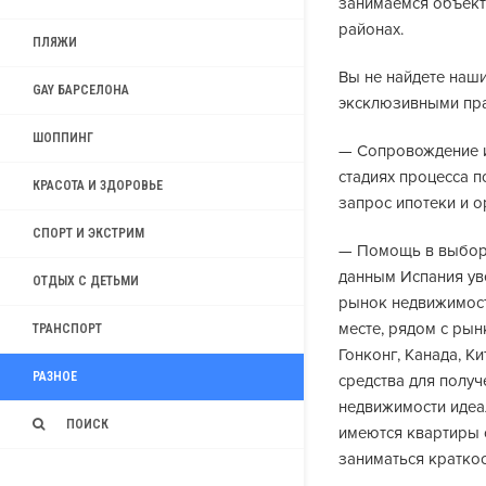
занимаемся объект
районах.
ПЛЯЖИ
Вы не найдете наши
GAY БАРСЕЛОНА
эксклюзивными пра
ШОППИНГ
— Сопровождение и
стадиях процесса 
КРАСОТА И ЗДОРОВЬЕ
запрос ипотеки и о
СПОРТ И ЭКСТРИМ
— Помощь в выборе
данным Испания ув
ОТДЫХ С ДЕТЬМИ
рынок недвижимост
месте, рядом с рын
ТРАНСПОРТ
Гонконг, Канада, К
РАЗНОЕ
средства для полу
недвижимости идеал
ПОИСК
имеются квартиры с
заниматься краткос