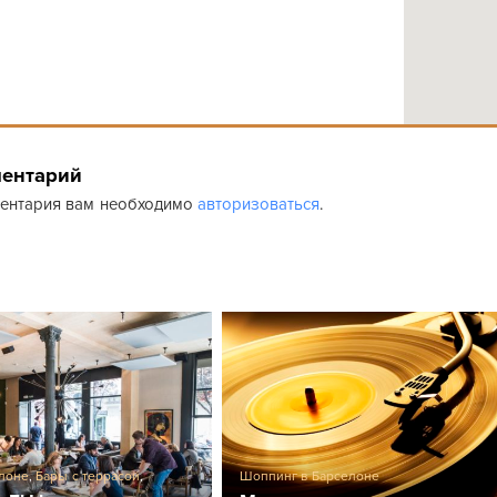
ментарий
ментария вам необходимо
авторизоваться
.
Шоппинг в Барселоне
елоне
,
Бары с террасой
,