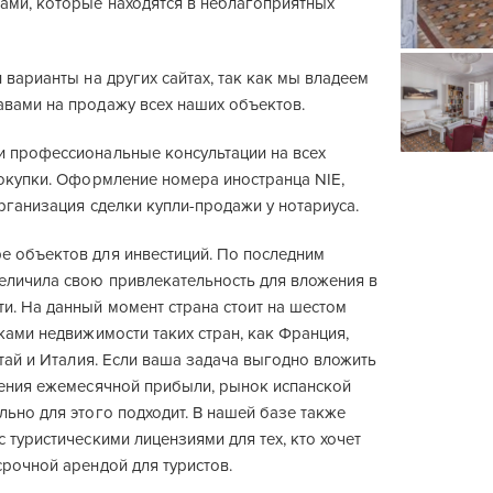
ами, которые находятся в неблагоприятных
 варианты на других сайтах, так как мы владеем
вами на продажу всех наших объектов.
 профессиональные консультации на всех
покупки. Оформление номера иностранца NIE,
рганизация сделки купли-продажи у нотариуса.
 объектов для инвестиций. По последним
еличила свою привлекательность для вложения в
и. На данный момент страна стоит на шестом
ками недвижимости таких стран, как Франция,
итай и Италия. Если ваша задача выгодно вложить
чения ежемесячной прибыли, рынок испанской
ьно для этого подходит. В нашей базе также
 туристическими лицензиями для тех, кто хочет
рочной арендой для туристов.