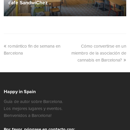
café SandwiChez
romántico fin de semana en
Cómo convertirse en un
Barcelona
miembro de la asociación de
cannabis en Barcelona?
Happy in Spain
Guía de autor sobre Barcelona.
Los mejores lugares y eventos.
Bienvenidos a Barcelona!
Por favor, póngase en contacto con: