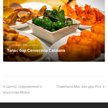
Тапас бары Барселоны
Тапас бар Cerveceria Catalana
Центр современного
Павильон Мис ван дер Роэ
искусства Mutuo