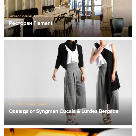
Бизнес ланчи
,
Рестораны Барселоны
Ресторан Flamant
Шоппинг в Барселоне
Одежда от Syngman Cucala & Lurdes Bergada