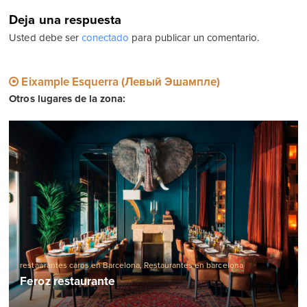
Deja una respuesta
Usted debe ser
conectado
para publicar un comentario.
Eixample Esquerra (Левый Эшампле)
Otros lugares de la zona:
restaurantes caros en Barcelona
,
Restaurantes en barcelona
Feroz restaurante