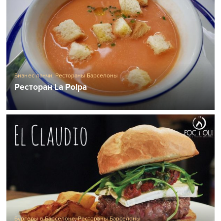
Бизнес ланчи
,
Рестораны Барселоны
Ресторан La Polpa
Бургеры в Барселоне
,
Рестораны Барселоны