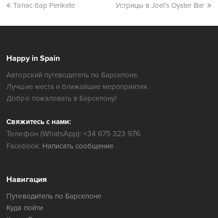
Тапас бар Perikete
Устрицы в Joel’s Oyster Bar
Happy in Spain
Авторский путеводитель по Барселоне.
Лучшие места и ближайшие мероприятия.
Добро пожаловать в Барселону!
Свяжитесь с нами:
Телефон (WhatsApp): +34 675 323 976
Facebook:
Написать сообщение
Навигация
Путеводитель по Барселоне
Куда пойти