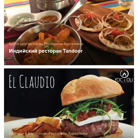
Кухня других стран
,
Рестораны Барселоны
Индийский ресторан Tandoor
Бургеры в Барселоне
,
Рестораны Барселоны