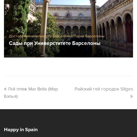
Достопримечательности Барселоны
,
Парки Барселоны
Сады при Универститете Барселоны
Гей пляж Mar Bella (Мар
Райский гей городок Sitges
Бэлья)
Happy in Spain