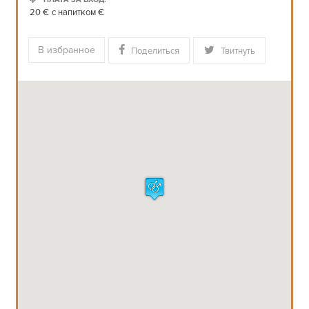
20 € с напитком €
В избранное
Поделиться
Твитнуть