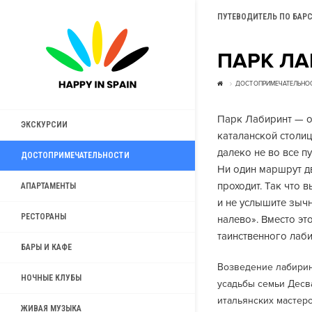
ПУТЕВОДИТЕЛЬ ПО БАР
ПАРК Л
ДОСТОПРИМЕЧАТЕЛЬНО
Парк Лабиринт — о
ЭКСКУРСИИ
каталанской столи
далеко не во все п
ДОСТОПРИМЕЧАТЕЛЬНОСТИ
Ни один маршрут дв
проходит. Так что 
АПАРТАМЕНТЫ
и не услышите зыч
РЕСТОРАНЫ
налево». Вместо эт
таинственного лаби
БАРЫ И КАФЕ
Возведение лабиринт
НОЧНЫЕ КЛУБЫ
усадьбы семьи Десв
итальянских мастеро
ЖИВАЯ МУЗЫКА