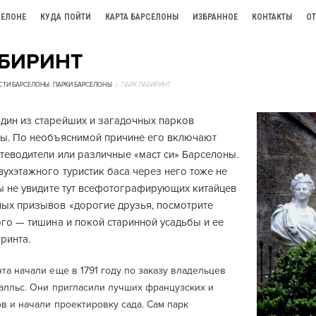
СЕЛОНЕ
КУДА ПОЙТИ
КАРТА БАРСЕЛОНЫ
ИЗБРАННОЕ
КОНТАКТЫ
О
АБИРИНТ
СТИ БАРСЕЛОНЫ
,
ПАРКИ БАРСЕЛОНЫ
ПАРК ЛАБИРИНТ
дин из старейших и загадочных парков
цы. По необъяснимой причине его включают
утеводители или различные «маст си» Барселоны.
ухэтажного туристик баса через него тоже не
вы не увидите тут всефотографирующих китайцев
ных призывов «дорогие друзья, посмотрите
ого — тишина и покой старинной усадьбы и ее
ринта.
а начали еще в 1791 году по заказу владельцев
алльс. Они пригласили лучших французских и
в и начали проектировку сада. Сам парк