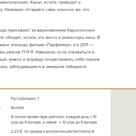
омантический». Канал, кстати, приводит к
. Название отгадайте сами, конечно же, это
юда приезжают за вдохновением барселонские
Не обходят, кстати, это место и режиссеры кино. В
имали эпизоды фильма «Парфюмер», а в 2011 —
а ужасов 11-11-11. Наверное, если отважиться и
чью, можно и вправду почувствовать себя героем
тика, заблудившимся в ожившем лабиринте.
Pg Castanyers, 1
Mundet
:
В летнее время парк работает каждый день с 10
утра до 9 вечера, а зимой - с 10 утра до 6 вечера
2,23 €, по средам и воскресеньям бесплатно €