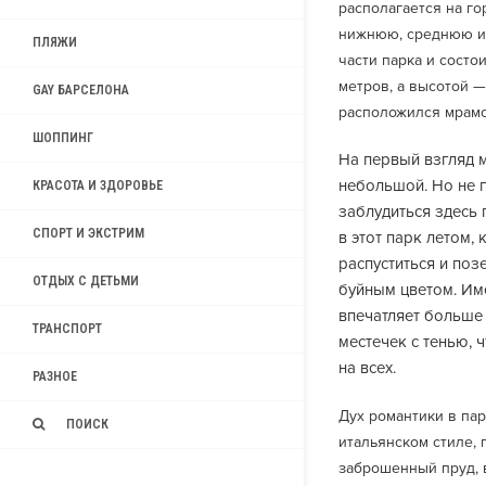
располагается на го
нижнюю, среднюю и 
ПЛЯЖИ
части парка и состо
метров, а высотой —
GAY БАРСЕЛОНА
расположился мрамо
ШОППИНГ
На первый взгляд м
небольшой. Но не 
КРАСОТА И ЗДОРОВЬЕ
заблудиться здесь 
СПОРТ И ЭКСТРИМ
в этот парк летом,
распуститься и поз
ОТДЫХ С ДЕТЬМИ
буйным цветом. Име
впечатляет больше 
ТРАНСПОРТ
местечек с тенью, 
на всех.
РАЗНОЕ
Дух романтики в па
ПОИСК
итальянском стиле,
заброшенный пруд, 