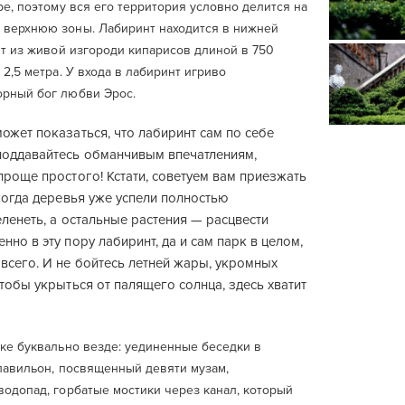
ре, поэтому вся его территория условно делится на
верхнюю зоны. Лабиринт находится в нижней
ит из живой изгороди кипарисов длиной в 750
 2,5 метра. У входа в лабиринт игриво
рный бог любви Эрос.
ожет показаться, что лабиринт сам по себе
поддавайтесь обманчивым впечатлениям,
проще простого! Кстати, советуем вам приезжать
 когда деревья уже успели полностью
еленеть, а остальные растения — расцвести
нно в эту пору лабиринт, да и сам парк в целом,
всего. И не бойтесь летней жары, укромных
чтобы укрыться от палящего солнца, здесь хватит
рке буквально везде: уединенные беседки в
 павильон, посвященный девяти музам,
водопад, горбатые мостики через канал, который