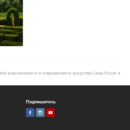
рки
зей классического и современного искусства Caixa Forum
Подпишитесь