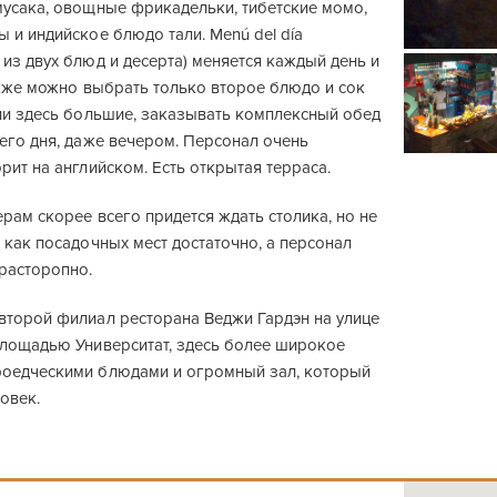
мусака, овощные фрикадельки, тибетские момо,
 и индийское блюдо тали. Menú del día
из двух блюд и десерта) меняется каждый день и
акже можно выбрать только второе блюдо и сок
ции здесь большие, заказывать комплексный обед
его дня, даже вечером. Персонал очень
рит на английском. Есть открытая терраса.
рам скорее всего придется ждать столика, но не
 как посадочных мест достаточно, а персонал
 расторопно.
второй филиал ресторана Веджи Гардэн на улице
Площадью Университат, здесь более широкое
оедческими блюдами и огромный зал, который
овек.