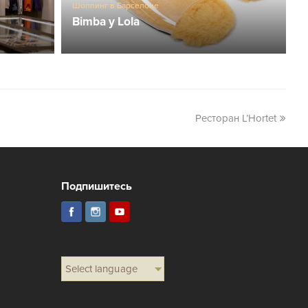
Шоппинг в Барселоне
Bimba y Lola
Ресторан L’Hortet
Подпишитесь
Select language