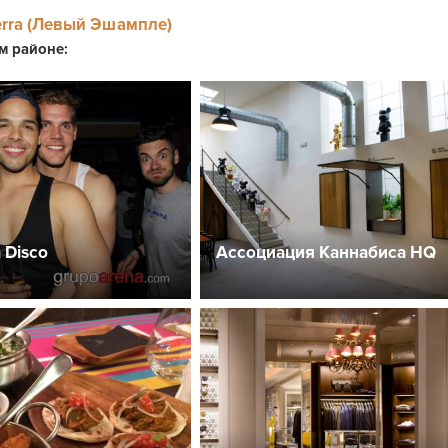
erra (Левый Эшампле)
ом районе:
 Disco
Ассоциация Каннабиса HQ