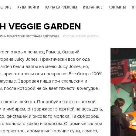
СЕЛОНЕ
КУДА ПОЙТИ
КАРТА БАРСЕЛОНЫ
ИЗБРАННОЕ
КОНТАКТЫ
О
Н VEGGIE GARDEN
РАНЫ В БАРСЕЛОНЕ
,
РЕСТОРАНЫ БАРСЕЛОНЫ
РЕСТОРАН VEGGIE GARDEN
arden открыл непалец Рамеш, бывший
орана Juicy Jones. Практически все блюда
arden были взяты из меню Juicy Jones, но,
т, приготовлены они прекрасно. Все блюда 100%
вкусные. Здоровая пища по-непальским и
, после которой не бывает тяжести в желудке.
соков и шейков. Попробуйте сок со свеклой,
и имбирем, он заряжает энергией на весь день,
адо, фисташек и рисового молока. Также хорош
го молока с какао и кокосом. Огромные салаты
гредиентов, ароматные горячие супы, самоса,