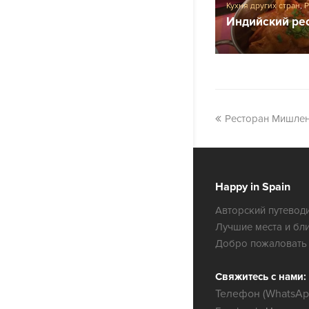
Кухня других стран
,
Индийский рес
Ресторан Мишлен
Happy in Spain
Авторский путеводи
Лучшие места и бл
Добро пожаловать 
Свяжитесь с нами:
Телефон (WhatsApp