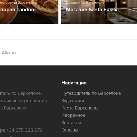
Рестораны Барселоны
Шоппинг в Барселоне
торан Tandoor
Магазин Santa Eulalia
 Alkimia
Навигация
тель по Барселоне.
Путеводитель по Барселоне
ижайшие мероприятия.
Куда пойти
в Барселону!
Карта Барселоны
Избранное
Контакты
): +34 675 323 976
Отзывы