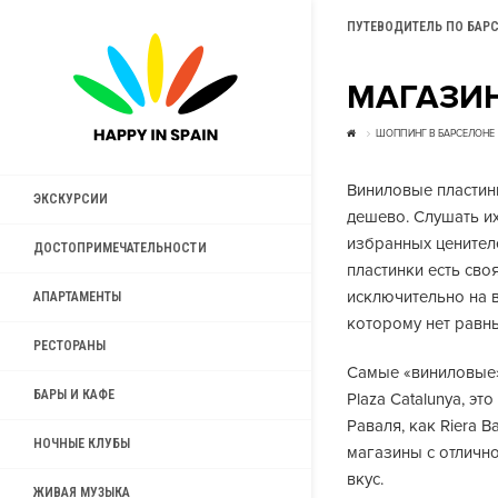
ПУТЕВОДИТЕЛЬ ПО БАР
МАГАЗИ
ШОППИНГ В БАРСЕЛОНЕ
Виниловые пластинк
ЭКСКУРСИИ
дешево. Слушать и
избранных ценител
ДОСТОПРИМЕЧАТЕЛЬНОСТИ
пластинки есть сво
исключительно на 
АПАРТАМЕНТЫ
которому нет равн
РЕСТОРАНЫ
Самые «виниловые»
БАРЫ И КАФЕ
Plaza Catalunya, эт
Раваля, как Riera B
НОЧНЫЕ КЛУБЫ
магазины с отличн
вкус.
ЖИВАЯ МУЗЫКА