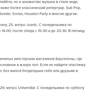
ейбла, но и множество музыки в стиле инди,
 также более классический репертуар. Sub Pop,
Munster, Sones, Houston Party и многие другие.
many, 25, метро Joanic. C понедельника по
о 14-00, после обеда с 15-00 и до 20-30. В пятницу
менитых хипстерских магазинов Барселоны, где
сновном в жанре поп. Если не найдете пластинку
но без милой безделушки себе или друзьям в
, 29, метро Universitat. С понедельника по субботу