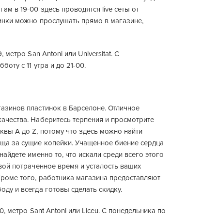
гам в 19-00 здесь проводятся live сеты от
тинки можно прослушать прямо в магазине,
, метро San Antoni или Universitat. С
боту с 11 утра и до 21-00.
газинов пластинок в Барселоне. Отличное
качества. Наберитесь терпения и просмотрите
квы A до Z, потому что здесь можно найти
ща за сущие копейки. Учащенное биение сердца
 найдете именно то, что искали среди всего этого
хвой потраченное время и усталость ваших
Кроме того, работника магазина предоставляют
оду и всегда готовы сделать скидку.
 10, метро Sant Antoni или Liceu. С понедельника по