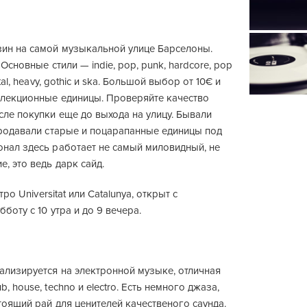
ин на самой музыкальной улице Барселоны.
 Основные стили — indie, pop, punk, hardcore, pop
etal, heavy, gothic и ska. Большой выбор от 10€ и
ллекционные единицы. Проверяйте качество
сле покупки еще до выхода на улицу. Бывали
продавали старые и поцарапанные единицы под
онал здесь работает не самый миловидный, не
, это ведь дарк сайд.
етро Universitat или Catalunya, открыт с
боту с 10 утра и до 9 вечера.
ализируется на электронной музыке, отличная
, house, techno и electro. Есть немного джаза,
тоящий рай для ценителей качественого саунда.