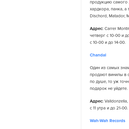
продукцию самого л
хардкора, панка, а
Dischord, Matador, 
Адрес:
Carrer Mont
четверг с 10-00 и д
с 10-00 и до 14-00.
Chandal
Один из самых зна
продают винилы в о
по душе, то уж точ
подарок не уйдете.
Адрес:
Valldonzella
с 11 утра и до 21-00.
Wah-Wah Records