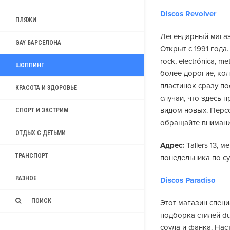
Discos Revolver
ПЛЯЖИ
Легендарный магаз
GAY БАРСЕЛОНА
Открыт с 1991 года.
rock, electrónica, m
ШОППИНГ
более дорогие, ко
пластинок сразу по
КРАСОТА И ЗДОРОВЬЕ
случаи, что здесь 
видом новых. Перс
СПОРТ И ЭКСТРИМ
обращайте внимание
ОТДЫХ С ДЕТЬМИ
Адрес:
Tallers 13, м
ТРАНСПОРТ
понедельника по суб
РАЗНОЕ
Discos Paradiso
ПОИСК
Этот магазин специ
подборка стилей dub
соула и фанка. Нас