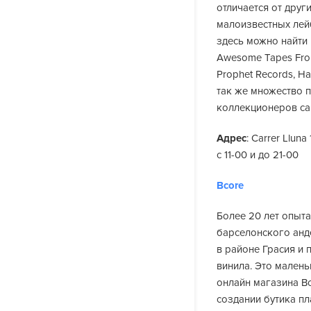
отличается от дру
малоизвестных лейб
здесь можно найти 
Awesome Tapes From A
Prophet Records, Har
так же множество п
коллекционеров с
Адрес
: Carrer Llun
с 11-00 и до 21-00
Bcore
Более 20 лет опыта
барселонского анд
в районе Грасия и 
винила. Это мален
онлайн магазина B
создании бутика пл