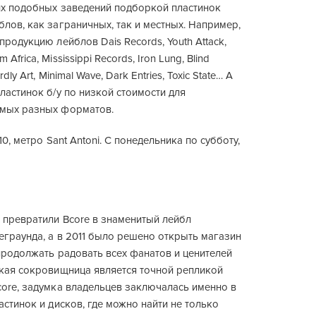
гих подобных заведений подборкой пластинок
лов, как заграничных, так и местных. Например,
продукцию лейблов Dais Records, Youth Attack,
frica, Mississippi Records, Iron Lung, Blind
dly Art, Minimal Wave, Dark Entries, Toxic State… А
ластинок б/у по низкой стоимости для
амых разных форматов.
a 10, метро Sant Antoni. C понедельника по субботу,
 превратили Bcore в знаменитый лейбл
еграунда, а в 2011 было решено открыть магазин
продолжать радовать всех фанатов и ценителей
ькая сокровищница является точной репликой
core, задумка владельцев заключалась именно в
астинок и дисков, где можно найти не только