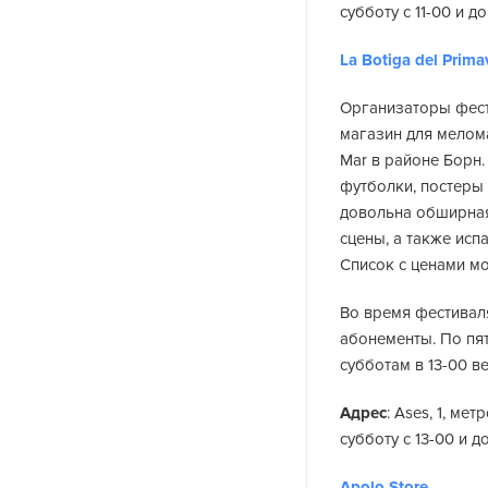
субботу с 11-00 и до
La Botiga del Prim
Организаторы фест
магазин для мелома
Mar в районе Борн.
футболки, постеры
довольна обширная
сцены, а также исп
Список с ценами м
Во время фестивал
абонементы. По пят
субботам в 13-00 в
Адрес
: Ases, 1, ме
субботу с 13-00 и до
Apolo Store