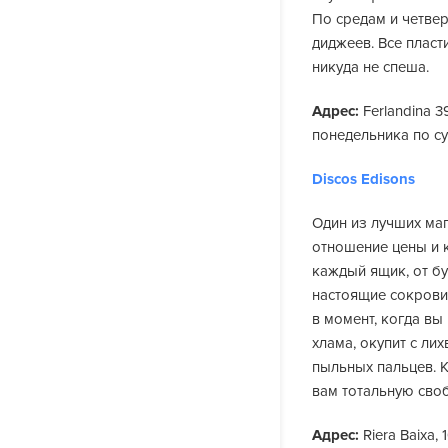
По средам и четвер
диджеев. Все плас
никуда не спеша.
Адрес:
Ferlandina 39
понедельника по суб
Discos Edisons
Один из лучших ма
отношение цены и 
каждый ящик, от бу
настоящие сокрови
в момент, когда вы
хлама, окупит с ли
пыльных пальцев. 
вам тотальную своб
Адрес:
Riera Baixa,