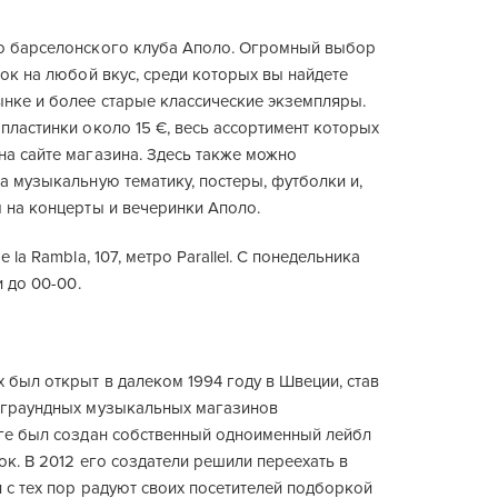
о барселонского клуба Аполо. Огромный выбор
нок на любой вкус, среди которых вы найдете
ынке и более старые классические экземпляры.
пластинки около 15 €, весь ассортимент которых
на сайте магазина. Здесь также можно
а музыкальную тематику, постеры, футболки и,
 на концерты и вечеринки Аполо.
e la Rambla, 107, метро Parallel. С понедельника
и до 00-00.
 был открыт в далеком 1994 году в Швеции, став
еграундных музыкальных магазинов
оге был создан собственный одноименный лейбл
ок. В 2012 его создатели решили переехать в
 с тех пор радуют своих посетителей подборкой