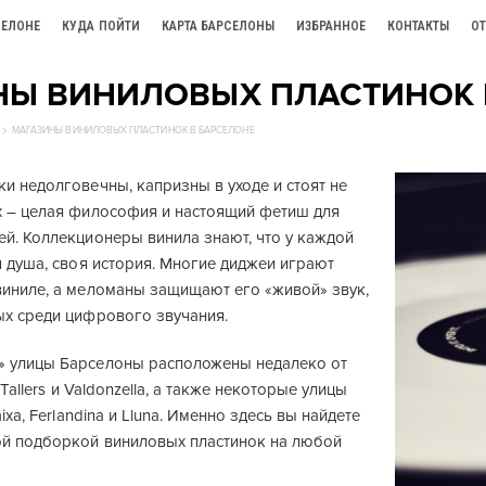
СЕЛОНЕ
КУДА ПОЙТИ
КАРТА БАРСЕЛОНЫ
ИЗБРАННОЕ
КОНТАКТЫ
О
НЫ ВИНИЛОВЫХ ПЛАСТИНОК 
МАГАЗИНЫ ВИНИЛОВЫХ ПЛАСТИНОК В БАРСЕЛОНЕ
и недолговечны, капризны в уходе и стоят не
х – целая философия и настоящий фетиш для
ей. Коллекционеры винила знают, что у каждой
я душа, своя история. Многие диджеи играют
виниле, а меломаны защищают его «живой» звук,
ых среди цифрового звучания.
 улицы Барселоны расположены недалеко от
о Tallers и Valdonzella, а также некоторые улицы
aixa, Ferlandina и Lluna. Именно здесь вы найдете
ой подборкой виниловых пластинок на любой