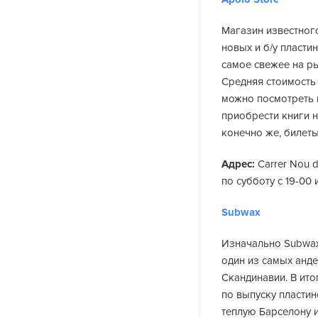
Магазин известног
новых и б/у пласти
самое свежее на р
Средняя стоимость 
можно посмотреть 
приобрести книги н
конечно же, билеты
Адрес:
Carrer Nou d
по субботу с 19-00 
Subwax
Изначально Subwax
один из самых анд
Скандинавии. В ит
по выпуску пластин
теплую Барселону и