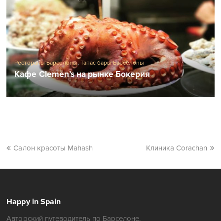
Рестораны Барселоны
,
Тапас бары Барселоны
Кафе Clemen’s на рынке Бокерия
Салон красоты Mahash
Клиника Corachan
Happy in Spain
Авторский путеводитель по Барселоне.