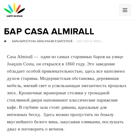
БАР CASA ALMIRALL
БАРЫ БАРСЕЛОНЫ
,
БАРЫ И КАФЕ В БАРСЕЛОНЕ
БАР CASA ALMIRALL
Casa Almirall — один из самых старинных баров на улице
Joaquin Costa, он открылся в 1860 году. Это заведение
обладает особой привлекательностью, здесь все наполнено
духом старины. Модернистская обстановка, деревянная
мебель, мягкий свет и ускользающая элегантность прошлых
эпох. Крошечные мраморные столики у громадной
стеклянной двери напоминают классические парижские
кафе. В глубине зала стоят диваны, идеальные для
интимных бесед. Здесь можно пропустить по бокалу
вкуснейшего белого вина, закусывая оливками, послушать
джаз и поговорить о вечном.