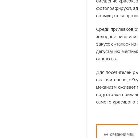
смешение красок, з
фотографируют, зде
возмущаться проти
Среди прилавков о
холодное пиво или
закусок «тапас» из
дегустацию местных
от кассы».
Для посетителей ры
включительно, с 9 
механизм оживает 
подготовка прилавк
самого красивого р
СРЕДНИЙ ЧЕК: