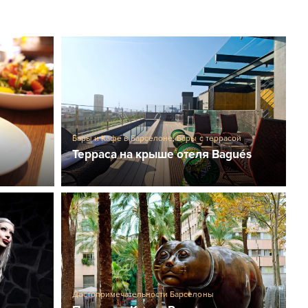
,
Бары и Кафе в Барселоне
,
Бары с террасой
Терраса на крыше отеля Bagués
Достопримечательности Барселоны