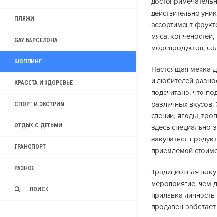
достопримечательн
действительно уни
ПЛЯЖИ
ассортимент фрукто
мяса, копченостей,
GAY БАРСЕЛОНА
морепродуктов, сол
ШОППИНГ
Настоящая мекка д
и любителей разно
КРАСОТА И ЗДОРОВЬЕ
подсчитано, что п
различных вкусов.
СПОРТ И ЭКСТРИМ
специи, ягоды, тро
ОТДЫХ С ДЕТЬМИ
здесь специально з
закупаться продукт
ТРАНСПОРТ
приемлемой стоимо
РАЗНОЕ
Традиционная поку
мероприятие, чем 
ПОИСК
прилавка личность
продавец работает 