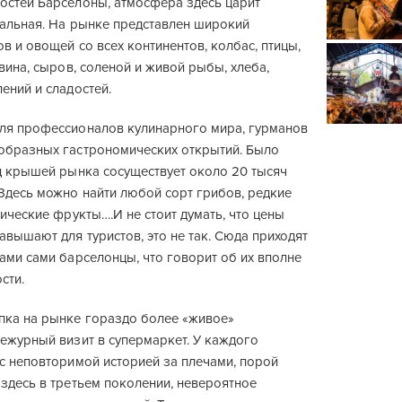
остей Барселоны, атмосфера здесь царит
кальная. На рынке представлен широкий
в и овощей со всех континентов, колбас, птицы,
 вина, сыров, соленой и живой рыбы, хлеба,
ений и сладостей.
ля профессионалов кулинарного мира, гурманов
образных гастрономических открытий. Было
од крышей рынка сосуществует около 20 тысяч
 Здесь можно найти любой сорт грибов, редкие
пические фрукты….И не стоит думать, что цены
авышают для туристов, это не так. Сюда приходят
ами сами барселонцы, что говорит об их вполне
сти.
пка на рынке гораздо более «живое»
дежурный визит в супермаркет. У каждого
 с неповторимой историей за плечами, порой
здесь в третьем поколении, невероятное