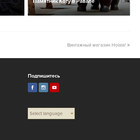
Памятник Коту в Равале
Винтажный магазин Holala!
Подпишитесь
Select language