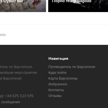
’s Oyster Bar
Порно театр Bagdad
alia
Навигация
тель по Барселоне.
Путеводитель по Барселоне
ижайшие мероприятия.
Куда пойти
в Барселону!
Карта Барселоны
Избранное
Контакты
): +34 675 323 976
Отзывы
ь сообщение