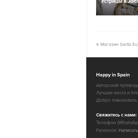
Устрицы в Joel
Магазин Santa Eul
Happy in Spain
Авторский путеводи
Лучшие места и бл
Добро пожаловать 
Свяжитесь с нами:
Телефон (WhatsApp
Facebook:
Написат