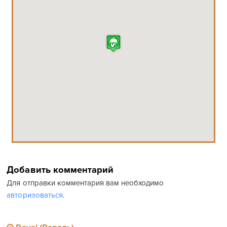
САЙТ:
http://hortet-restaurant.com/
ТЕЛЕФОН:
+34 933 176 189
ВРЕМЯ РАБОТЫ:
Каждый день с 13:00 и до 16:00. Вечером работает только по
пятницам и субботам с 20:00 до 23:00
В избранное
Поделиться
Твитнуть