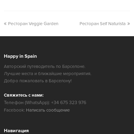
Кафе Барселоны
Granja Viader
Ресторан Veggie Garden
Ресторан Self Naturista