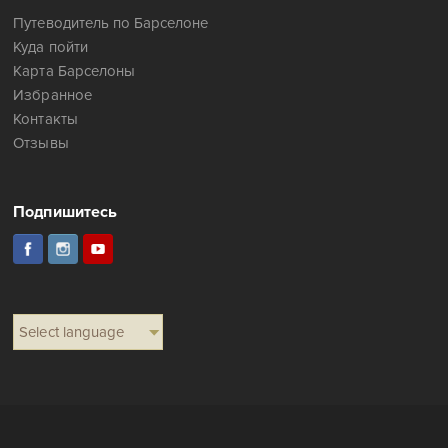
Happy in Spain
Авторский путеводитель по Барселоне.
Лучшие места и ближайшие мероприятия.
Добро пожаловать в Барселону!
Свяжитесь с нами:
Телефон (WhatsApp): +34 675 323 976
Facebook:
Написать сообщение
Навигация
Путеводитель по Барселоне
Куда пойти
Карта Барселоны
Избранное