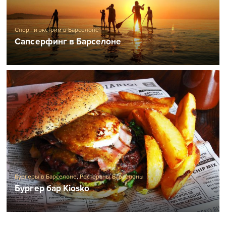
Спорт и экстрим в Барселоне
Сапсерфинг в Барселоне
Бургеры в Барселоне
,
Рестораны Барселоны
Бургер бар Kiosko