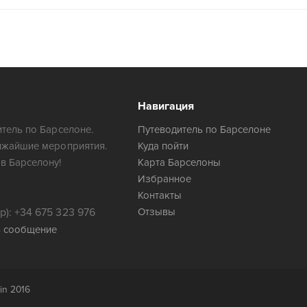
Навигация
тель по Барселоне.
Путеводитель по Барселоне
ижайшие мероприятия.
Куда пойти
в Барселону!
Карта Барселоны
Избранное
Контакты
): +34 675 323 976
Отзывы
ь сообщение
in 2016