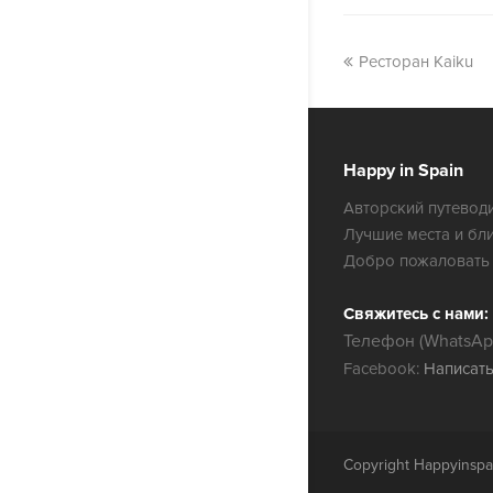
Ресторан Kaiku
Happy in Spain
Авторский путеводи
Лучшие места и бл
Добро пожаловать 
Свяжитесь с нами:
Телефон (WhatsApp
Facebook:
Написат
Copyright Happyinspa