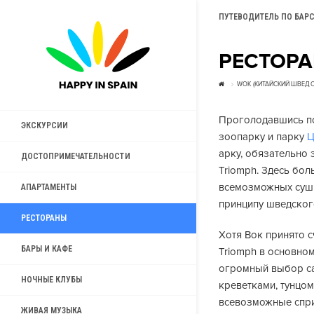
ПУТЕВОДИТЕЛЬ ПО БАР
РЕСТОРА
WOK (КИТАЙСКИЙ ШВЕДС
Проголодавшись по
ЭКСКУРСИИ
зоопарку и парку
Ц
арку, обязательно 
ДОСТОПРИМЕЧАТЕЛЬНОСТИ
Triomph. Здесь бо
всемозможных суши,
АПАРТАМЕНТЫ
принципу шведского
РЕСТОРАНЫ
Хотя Вок принято с
БАРЫ И КАФЕ
Triomph в основно
огромный выбор са
НОЧНЫЕ КЛУБЫ
креветками, тунцом
всевозможные спри
ЖИВАЯ МУЗЫКА