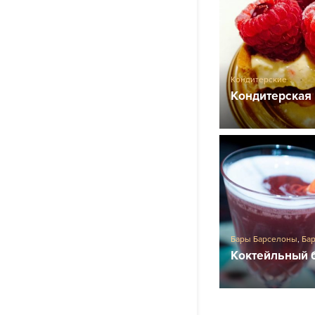
Кондитерские
Кондитерская
Бары Барселоны
,
Ба
Коктейльный б