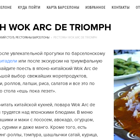
СЕЛОНЕ
КУДА ПОЙТИ
КАРТА БАРСЕЛОНЫ
ИЗБРАННОЕ
КОНТАКТЫ
О
Н WOK ARC DE TRIOMPH
КИЙ СТОЛ)
,
РЕСТОРАНЫ БАРСЕЛОНЫ
РЕСТОРАН WOK ARC DE TRIOMPH
сле увлекательной прогулки по барселонскому
итадели
или после экскурсии на триумфальную
зайдите поесть в японо-китайский Wok Arc de
льшой выбор свежайших морепродуктов,
 роллов, лапши, риса, салатов и все это по
 стола «ешь пока лезет».
читать китайской кухней, повара Wok Arc de
м трудятся над японскими блюдами. В меню
шими и маки с лососем, авокадо, огурцом,
, сурими и даже манго. Кроме того, есть
нг-роллы, тэмпура, шашлычки сатай, курица,