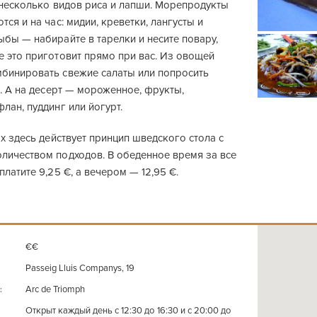
 несколько видов риса и лапши. Морепродукты
тся и на час: мидии, креветки, лангусты и
бы — набирайте в тарелки и несите повару,
е это приготовит прямо при вас. Из овощей
бинировать свежие салаты или попросить
е. А на десерт — мороженное, фрукты,
лан, пуддинг или йогурт.
ах здесь действует принцип шведского стола с
личеством подходов. В обеденное время за все
платите 9,25 €, а вечером — 12,95 €.
€€
Passeig Lluis Companys, 19
Arс de Triomph
:
Открыт каждый день с 12:30 до 16:30 и с 20:00 до