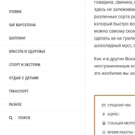
говядина, свинина,
здесь не залеживаю
ПЛЯЖИ
различные сорта ры
который быстро вс
GAY БАРСЕЛОНА
можно самому ском
сделать их на грил
ШОППИНГ
шоколадный мусс, ф
КРАСОТА И ЗДОРОВЬЕ
Как и в других Вок
СПОРТ И ЭКСТРИМ
неограниченным ко
это изобилие вы за
ОТДЫХ С ДЕТЬМИ
ТРАНСПОРТ
РАЗНОЕ
СРЕДНИЙ ЧЕК:
АДРЕС:
ПОИСК
СТАНЦИЯ МЕТРО
ВРЕМЯ РАБОТЫ: