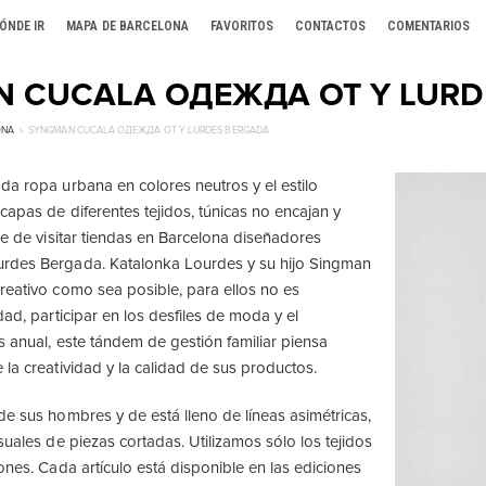
ÓNDE IR
MAPA DE BARCELONA
FAVORITOS
CONTACTOS
COMENTARIOS
 CUCALA ОДЕЖДА ОТ Y LURD
ONA
SYNGMAN CUCALA ОДЕЖДА ОТ Y LURDES BERGADA
da ropa urbana en colores neutros y el estilo
capas de diferentes tejidos, túnicas no encajan y
je de visitar tiendas en Barcelona diseñadores
rdes Bergada. Katalonka Lourdes y su hijo Singman
reativo como sea posible, para ellos no es
dad, participar en los desfiles de moda y el
s anual, este tándem de gestión familiar piensa
 la creatividad y la calidad de sus productos.
de sus hombres y de está lleno de líneas asimétricas,
suales de piezas cortadas. Utilizamos sólo los tejidos
ones. Cada artículo está disponible en las ediciones