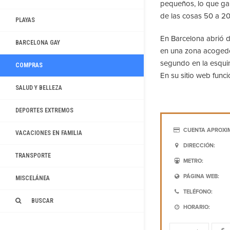
pequeños, lo que gara
de las cosas 50 a 2
PLAYAS
En Barcelona abrió d
BARCELONA GAY
en una zona acogedor
segundo en la esquin
COMPRAS
En su sitio web func
SALUD Y BELLEZA
DEPORTES EXTREMOS
CUENTA APROXI
VACACIONES EN FAMILIA
DIRECCIÓN:
TRANSPORTE
METRO:
PÁGINA WEB:
MISCELÁNEA
TELÉFONO:
BUSCAR
HORARIO: