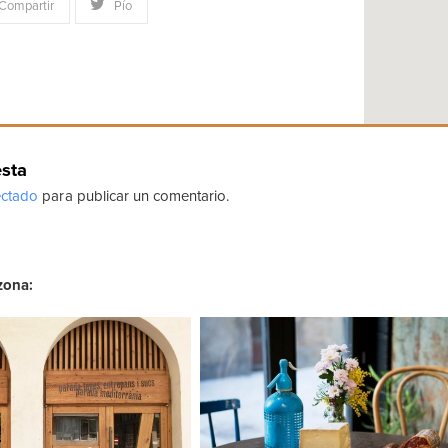
Compartir
Pío
esta
ctado
para publicar un comentario.
zona: