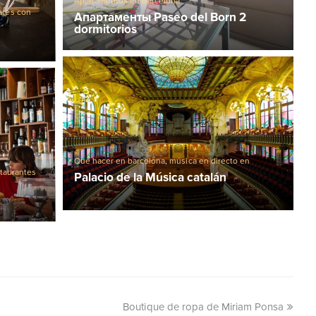
Apartamentos en Barcelona
ares con
Апартаменты Paseo del Born 2
dormitorios
Qué hacer en barcelona
,
música en directo en
taurantes
Barcelona
Palacio de la Música catalán
Boutique de ropa de Miriam Ponsa