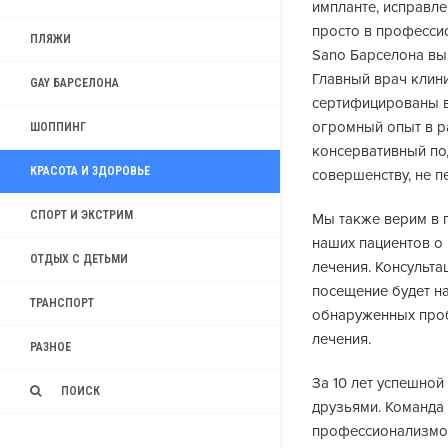
импланте, исправле
просто в профессио
ПЛЯЖИ
Sano Барселона вы
Главный врач клин
GAY БАРСЕЛОНА
сертифицированы в
огромный опыт в р
ШОППИНГ
консервативный под
КРАСОТА И ЗДОРОВЬЕ
совершенству, не 
СПОРТ И ЭКСТРИМ
Мы также верим в 
наших пациентов о
ОТДЫХ С ДЕТЬМИ
лечения. Консульта
посещение будет н
ТРАНСПОРТ
обнаруженных проб
лечения.
РАЗНОЕ
За 10 лет успешной
ПОИСК
друзьями. Команда 
профессионализмом