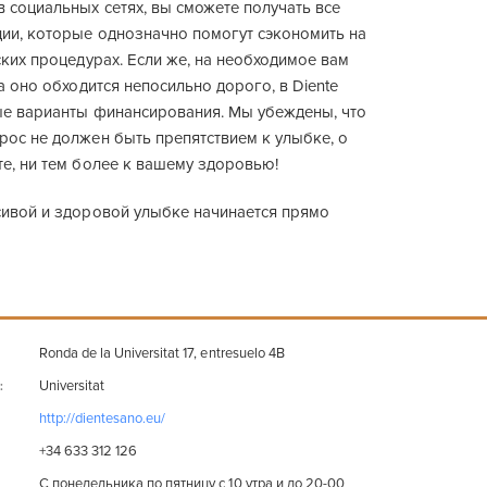
 социальных сетях, вы сможете получать все
ии, которые однозначно помогут сэкономить на
ских процедурах. Если же, на необходимое вам
 а оно обходится непосильно дорого, в Diente
ые варианты финансирования. Мы убеждены, что
рос не должен быть препятствием к улыбке, о
е, ни тем более к вашему здоровью!
сивой и здоровой улыбке начинается прямо
Ronda de la Universitat 17, entresuelo 4B
Universitat
:
http://dientesano.eu/
+34 633 312 126
C понедельника по пятницу с 10 утра и до 20-00