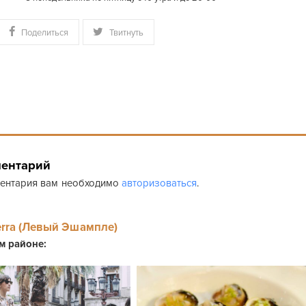
Поделиться
Твитнуть
ментарий
ментария вам необходимо
авторизоваться
.
erra (Левый Эшампле)
ом районе: