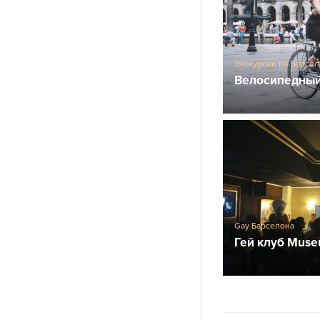
Экскурсии по Барсе
Велосипедный
Gay Барселона
Гей клуб Mus