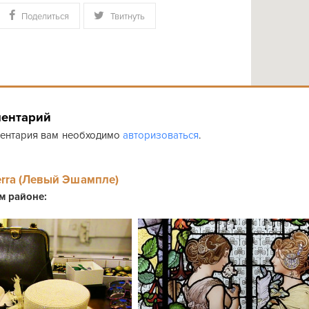
Поделиться
Твитнуть
ментарий
ментария вам необходимо
авторизоваться
.
erra (Левый Эшампле)
ом районе: