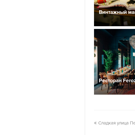
Шоппинг в Барселон
Винтажный маг
Дорогие рестораны 
Барселоны
Ресторан Fero
Сладкая улица П