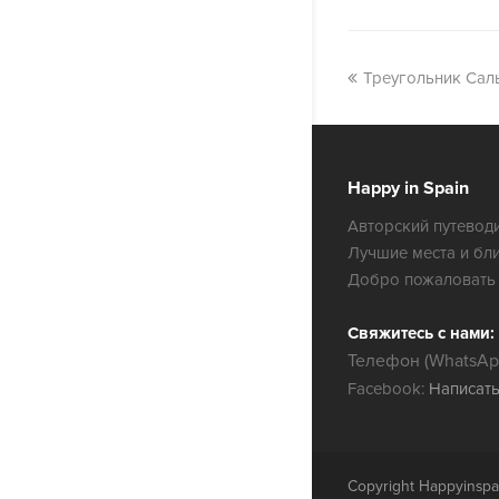
Треугольник Сал
Happy in Spain
Авторский путеводи
Лучшие места и бл
Добро пожаловать 
Свяжитесь с нами:
Телефон (WhatsApp
Facebook:
Написат
Copyright Happyinspa