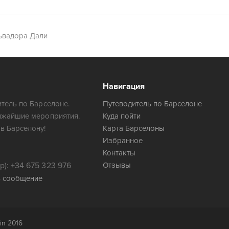
ьвадора Дали
Навигация
тель по Барселоне.
Путеводитель по Барселоне
ижайшие мероприятия.
Куда пойти
в Барселону!
Карта Барселоны
Избранное
Контакты
): +34 675 323 976
Отзывы
ь сообщение
in 2016