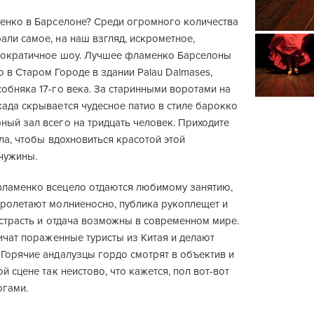
менко в Барселоне? Среди огромного количества
ли самое, на наш взгляд, искрометное,
мократичное шоу. Лучшее фламенко Барселоны
 в Старом Городе в здании Palau Dalmases,
обняка 17-го века. За старинными воротами на
ада скрывается чудесное патио в стиле барокко
ный зал всего на тридцать человек. Приходите
ала, чтобы вдохновиться красотой этой
чужины.
ламенко всецело отдаются любимому занятию,
пролетают молниеносно, публика рукоплещет и
я страсть и отдача возможны в современном мире.
ричат пораженные туристы из Китая и делают
 Горячие андалузцы гордо смотрят в объектив и
й сцене так неистово, что кажется, пол вот-вот
огами.