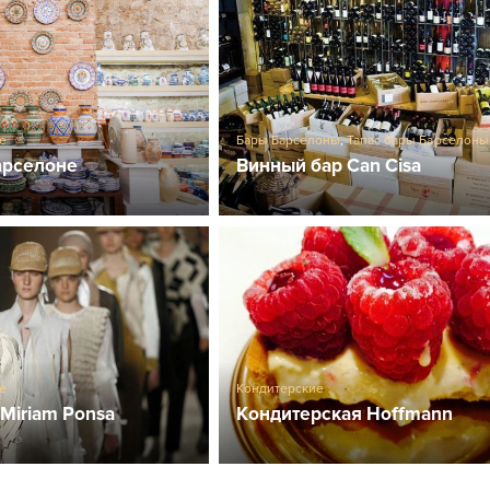
е
Бары Барселоны
,
Тапас бары Барселоны
арселоне
Винный бар Can Cisa
е
Кондитерские
Miriam Ponsa
Кондитерская Hoffmann