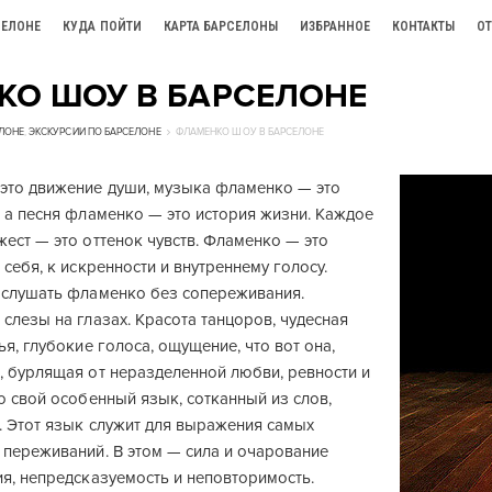
СЕЛОНЕ
КУДА ПОЙТИ
КАРТА БАРСЕЛОНЫ
ИЗБРАННОЕ
КОНТАКТЫ
О
КО ШОУ В БАРСЕЛОНЕ
ЛОНЕ
,
ЭКСКУРСИИ ПО БАРСЕЛОНЕ
ФЛАМЕНКО ШОУ В БАРСЕЛОНЕ
это движение души, музыка фламенко — это
 а песня фламенко — это история жизни. Каждое
ест — это оттенок чувств. Фламенко — это
 себя, к искренности и внутреннему голосу.
 слушать фламенко без сопереживания.
слезы на глазах. Красота танцоров, чудесная
ья, глубокие голоса, ощущение, что вот она,
, бурлящая от неразделенной любви, ревности и
о свой особенный язык, сотканный из слов,
. Этот язык служит для выражения самых
 переживаний. В этом — сила и очарование
я, непредсказуемость и неповторимость.