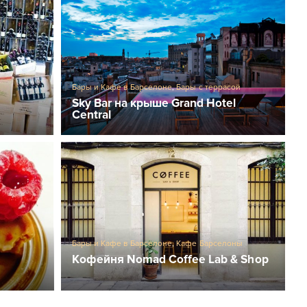
Бары и Кафе в Барселоне
,
Бары с террасой
Sky Bar на крыше Grand Hotel
Central
Бары и Кафе в Барселоне
,
Кафе Барселоны
Кофейня Nomad Coffee Lab & Shop