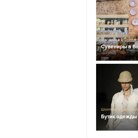
Шоппинг в Барселон
Сувениры в Б
Шоппинг в Барселон
Бутик одежды 