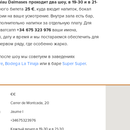
au Dalmases проходит два шоу, в 19-30 и в 21-
дного билета
25 €
, куда входит напиток, бокал
грии на ваше усмотрение. Внутри зала есть бар,
олнительно напитки за отдельную плату. Для
 ватсапп
+34 675 323 976
ваши имена,
, дату и время и мы постараемся обеспечить для
первом ряду, где особенно жарко.
после шоу мы советуем в заведениях
re
,
Bodega La Tinaja
или в баре
Super Super
.
€€
Carrer de Montcada, 20
Jaume I
:
+34675323976
Каждый вечер в 19-30 и в 21-30