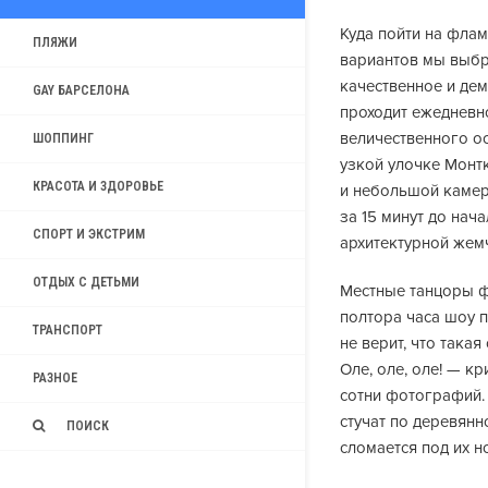
Куда пойти на фла
ПЛЯЖИ
вариантов мы выбра
качественное и де
GAY БАРСЕЛОНА
проходит ежедневно
величественного ос
ШОППИНГ
узкой улочке Монтк
КРАСОТА И ЗДОРОВЬЕ
и небольшой камер
за 15 минут до нач
СПОРТ И ЭКСТРИМ
архитектурной жем
ОТДЫХ С ДЕТЬМИ
Местные танцоры ф
полтора часа шоу 
ТРАНСПОРТ
не верит, что така
Оле, оле, оле! — к
РАЗНОЕ
сотни фотографий.
стучат по деревянно
ПОИСК
сломается под их н