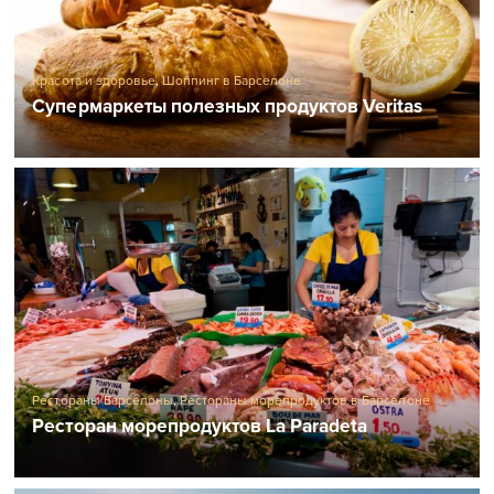
Красота и здоровье
,
Шоппинг в Барселоне
Супермаркеты полезных продуктов Veritas
Рестораны Барселоны
,
Рестораны морепродуктов в Барселоне
Ресторан морепродуктов La Paradeta