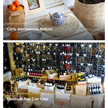
Шоппинг в Барселоне
Сеть магазинов Natura
Бары Барселоны
,
Тапас бары Барселоны
Винный бар Can Cisa