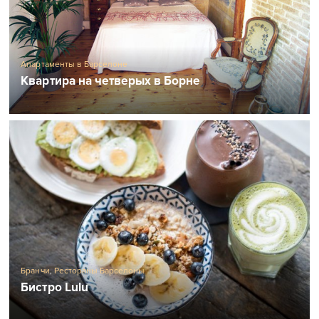
Апартаменты в Барселоне
Квартира на четверых в Борне
Бранчи
,
Рестораны Барселоны
Бистро Lulu