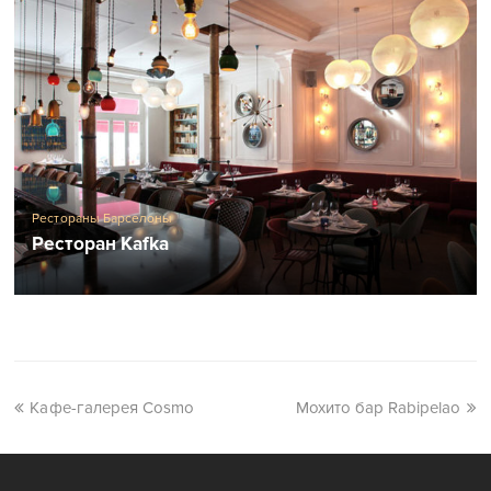
Рестораны Барселоны
Ресторан Kafka
Кафе-галерея Cosmo
Мохито бар Rabipelao