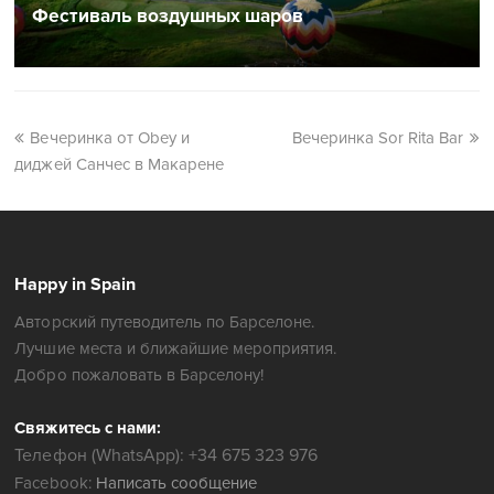
Фестиваль воздушных шаров
Вечеринка от Obey и
Вечеринка Sor Rita Bar
диджей Санчес в Макарене
Happy in Spain
Авторский путеводитель по Барселоне.
Лучшие места и ближайшие мероприятия.
Добро пожаловать в Барселону!
Свяжитесь с нами:
Телефон (WhatsApp): +34 675 323 976
Facebook:
Написать сообщение