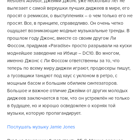
Resident Advisor, Джейми Джонс уже несколько лет не
вылезает с самой верхушки лучших диджеев в мире, его
просят о ремиксах, о выступлениях – о чем только его не
просят. Все, в принципе, справедливо. Он очень четко
ощущает возникающие модные музыкальные тренды. В
прошлом году Джонс, вместе со своим другом Ли
Фоссом, придумав «Paradise» просто разрывали на куски
моднейшее заведение на Ибице – DC10. Во многом,
именно Джонс с Ли Фоссом ответственны за то, что
теперь по всему миру диджеи играют, продюсеры пишут,
а тусовщики танцуют под хаус с уклоном в ретро, с
мощным басом и большим обилием синтезаторов.
Большое и важное отличие Джейми от других молодых
диджеев заключается в том, что он устремлён не только
в будущее, но и хорошо осведомлен о корнях той
музыки, которую пропагандирует.
Послушать музыку Jamie Jones