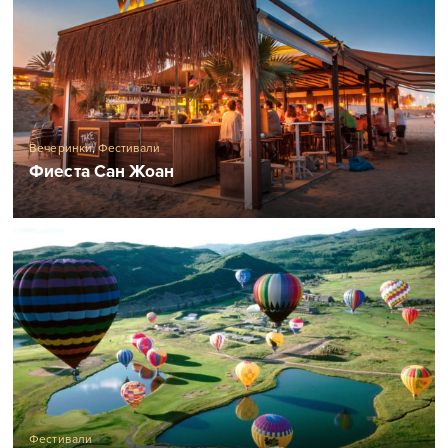
Вечеринки
,
Фестивали
Фиеста Сан Жоан
Фестивали