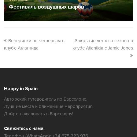
Фестиваль воздушных шаров
Вечеринки по четвергам в
Закрытие летнего сезона в
клубе Атлантида
клубе Atlantida с Jamie Jones
Happy in Spain
Авторский путеводитель по Барселоне.
Лучшие места и ближайшие мероприятия.
Добро пожаловать в Барселону!
Свяжитесь с нами:
Телефон (WhatsApp): +34 675 323 976