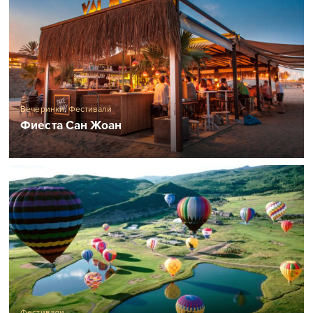
Вечеринки
,
Фестивали
Фиеста Сан Жоан
Фестивали