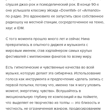
слушая джаз-рок и психоделический рок. В конце 90-х
она услышала классику эйсида «Downfall» от «Armando»
по радио. Это вдохновило ее запустить свое собственное
радиошоу на местной станции, сосредоточенное на техно,
хаус и IDM.
С того момента прошло много лет и сейчас Нина
превратилась в опытного диджея и музыканта с
мировым именем, став хэдлайнером самых крутых
фестивалей с миллионами фанатов по всему миру.
Есть гипнотические и чувственные качества во всей
музыке, которую делает эта сибирячка. Использование
голоса как инструмента и предпочтение «делать запись с
первой попытки, потому что, именно так я могу уловить
момент, энергетику, чувства». Вслушайтесь в
эмоциональную глубину ее композиций и вы поймете,
что выделяет ее творчество из толпы — это близость и
честность, не ограниченная жанром, продюсированием