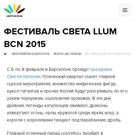
ФЕСТИВАЛЬ СВЕТА LLUM
BCN 2015
МЕРОПРИЯТИЯ В БАРСЕЛОНЕ
РАЗНОЕ
,
ФЕСТИВАЛИ
ФЕСТИВАЛЬ СВЕТА LLUM BCN 2015
C 6 по 8 февраля в Барселоне пройдут
праздники
Святой Евлалии
. Готический квартал станет главной
сценой мероприятия, множество мифических фигур,
кукол гигантов и прочих бестий будут разгуливать по его
узким переулкам, ошеломляя прохожих. В эти дни
древние легенды каталонцев оживают, драконы
извергают огонь, орлы кружатся среди ярких искр, а
короли с королевами танцуют под барабанную дробь.
Главный огненный парад «correfoc» пройдет в