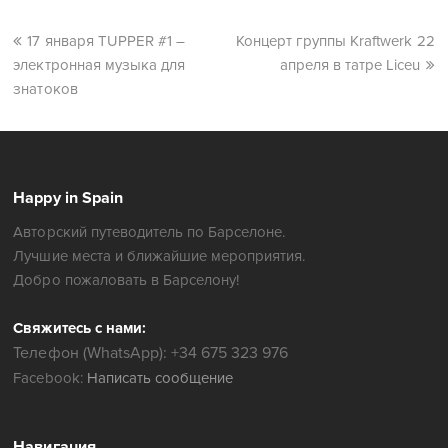
17 января TUPPER #1 –
Концерт группы Kraftwerk 22
электронная музыка для
апреля в татре Liceu
знатоков
Happy in Spain
Авторский путеводитель по Барселоне.
Лучшие места и ближайшие мероприятия.
Добро пожаловать в Барселону!
Свяжитесь с нами:
Телефон (WhatsApp): +34 675 323 976
Facebook:
Написать сообщение
Навигация