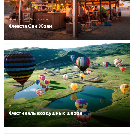
Вечеринки
,
Фестивали
Фиеста Сан Жоан
Фестивали
Фестиваль воздушных шаров