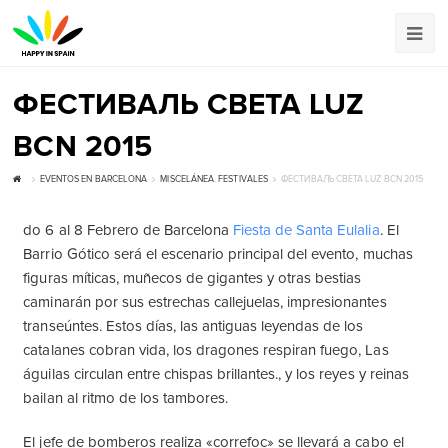
ФЕСТИВАЛЬ СВЕТА LUZ
BCN 2015
EVENTOS EN BARCELONA
MISCELÁNEA
,
FESTIVALES
ФЕСТИВАЛЬ СВЕТА LUZ BCN 2015
do 6 al 8 Febrero de Barcelona
Fiesta de Santa Eulalia
. El
Barrio Gótico será el escenario principal del evento, muchas
figuras míticas, muñecos de gigantes y otras bestias
caminarán por sus estrechas callejuelas, impresionantes
transeúntes. Estos días, las antiguas leyendas de los
catalanes cobran vida, los dragones respiran fuego, Las
águilas circulan entre chispas brillantes., y los reyes y reinas
bailan al ritmo de los tambores.
El jefe de bomberos realiza «correfoc» se llevará a cabo el