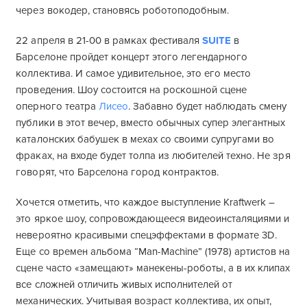
через вокодер, становясь роботоподобным.
22 апреля в 21-00 в рамках фестиваля
SUITE
в
Барселоне пройдет концерт этого легендарного
коллектива. И самое удивительное, это его место
проведения. Шоу состоится на роскошной сцене
оперного театра
Лисео
. Забавно будет наблюдать смену
публики в этот вечер, вместо обычных супер элегантных
каталонских бабушек в мехах со своими супругами во
фраках, на входе будет толпа из любителей техно. Не зря
говорят, что Барселона город контрактов.
Хочется отметить, что каждое выступление Kraftwerk –
это яркое шоу, сопровождающееся видеоинсталяциями и
невероятно красивыми спецэффектами в формате 3D.
Еще со времен альбома “Man-Machine” (1978) артистов на
сцене часто «замещают» манекены-роботы, а в их клипах
все сложней отличить живых исполнителей от
механических. Учитывая возраст коллектива, их опыт,