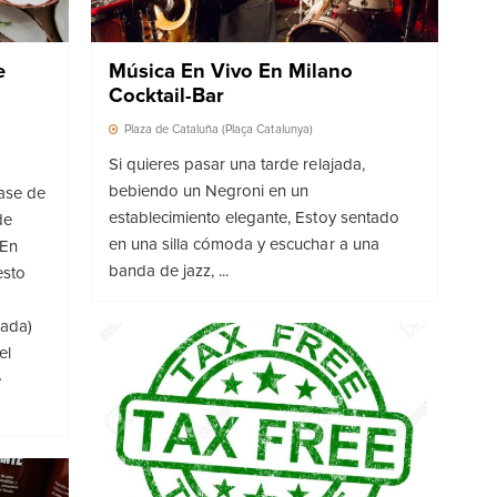
e
Música En Vivo En Milano
Cocktail-Bar
Plaza de Cataluña (Plaça Catalunya)
Si quieres pasar una tarde relajada,
bebiendo un Negroni en un
base de
establecimiento elegante, Estoy sentado
de
en una silla cómoda y escuchar a una
 En
banda de jazz, ...
esto
uada)
el
e