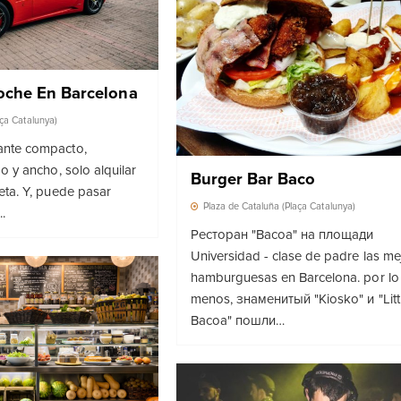
oche En Barcelona
aça Catalunya)
ante compacto,
go y ancho, solo alquilar
Burger Bar Baco
leta. Y, puede pasar
Plaza de Cataluña (Plaça Catalunya)
.
Ресторан "Bacoa" на площади
Universidad
- clase de padre las me
hamburguesas en Barcelona. por lo
menos,
знаменитый "Kiosko" и "Litt
Bacoa" пошли…