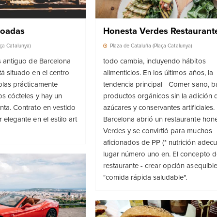
Boadas
Honesta Verdes Restaurant
aça Catalunya)
Plaza de Cataluña (Plaça Catalunya)
s antiguo de Barcelona
todo cambia, incluyendo hábitos
á situado en el centro
alimenticios. En los últimos años, la
blas prácticamente
tendencia principal - Comer sano, 
os cócteles y hay un
productos orgánicos sin la adición 
nta. Contrato en vestido
azúcares y conservantes artificiales.
 elegante en el estilo art
Barcelona abrió un restaurante hon
Verdes y se convirtió para muchos
aficionados de PP (* nutrición adec
lugar número uno en. El concepto d
restaurante - crear opción asequibl
"comida rápida saludable".