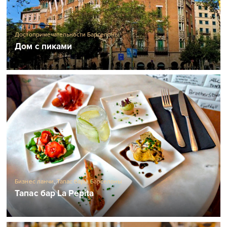
Достопримечательности Барселоны
Дом с пиками
Бизнес ланчи
,
Тапас бары Барселоны
Тапас бар La Pepita