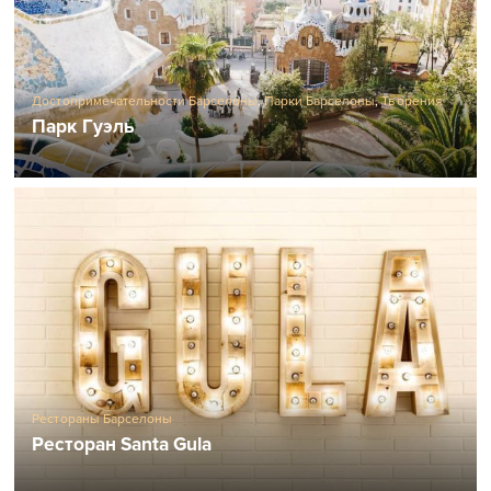
Достопримечательности Барселоны
,
Парки Барселоны
,
Творения
Гауди
Парк Гуэль
Рестораны Барселоны
Ресторан Santa Gula