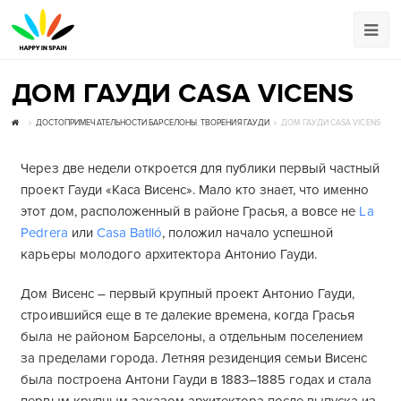
ДОМ ГАУДИ CASA VICENS
ДОСТОПРИМЕЧАТЕЛЬНОСТИ БАРСЕЛОНЫ
,
ТВОРЕНИЯ ГАУДИ
ДОМ ГАУДИ CASA VICENS
Через две недели откроется для публики первый частный
проект Гауди «Каса Висенс». Мало кто знает, что именно
этот дом, расположенный в районе Грасья, а вовсе не
La
Pedrera
или
Casa Batlló
, положил начало успешной
карьеры молодого архитектора Антонио Гауди.
Дом Висенс – первый крупный проект Антонио Гауди,
строившийся еще в те далекие времена, когда Грасья
была не районом Барселоны, а отдельным поселением
за пределами города. Летняя резиденция семьи Висенс
была построена Антони Гауди в 1883–1885 годах и стала