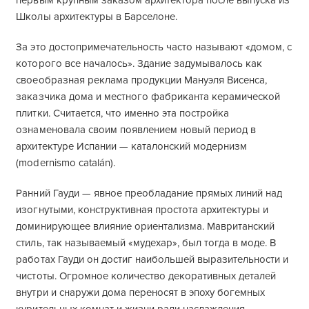
первым крупным заказом архитектора после выпуска из
Школы архитектуры в Барселоне.
За это достопримечательность часто называют «домом, с
которого все началось». Здание задумывалось как
своеобразная реклама продукции Мануэля Висенса,
заказчика дома и местного фабриканта керамической
плитки. Считается, что именно эта постройка
ознаменовала своим появлением новый период в
архитектуре Испании — каталонский модернизм
(modernismo catalán).
Ранний Гауди — явное преобладание прямых линий над
изогнутыми, конструктивная простота архитектуры и
доминирующее влияние ориентализма. Мавританский
стиль, так называемый «мудехар», был тогда в моде. В
работах Гауди он достиг наибольшей выразительности и
чистоты. Огромное количество декоративных деталей
внутри и снаружи дома переносят в эпоху богемных