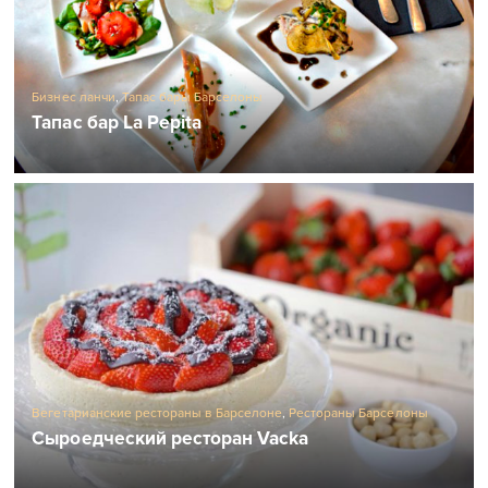
Бизнес ланчи
,
Тапас бары Барселоны
Тапас бар La Pepita
Вегетарианские рестораны в Барселоне
,
Рестораны Барселоны
Сыроедческий ресторан Vacka