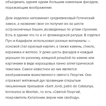
объединить здания одним большим каменным фасадом,
поражающим воображение.
Дом издалека напоминает средневековый Готический
замок, а название свое он получил из-за шести
остроконечных башен, возведенных по углам строения.
Есть в здании что-то и от фламандской ратуши. В отделке
Пуч-и-Кадафалк использовал разные материалы —
основой стал красный кирпич, а также камень, стекло,
керамика и железо. У дома шесть фасадов и каждый
украшен по-разному, изящной резьбой по камню или
картинами в виде изразцовых панно аллегорической
тематики. Самое известное из них является
изображением воинственного святого Георгия. Оно
отражает мятежный дух провинции открытым
письменным призывом «Sant Jordi, patró de Catalunya,
torneunos la llibertat», то есть «Святой Георгий,
покровитель Каталонии, верни нам свободу».