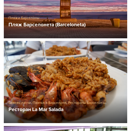
Пляжи Барселоны
Пляж Барселонета (Barceloneta)
Бизнес ланчи
,
Паэлья в Барселоне
,
Рестораны Барселоны
,
Рестораны морепродуктов в Барселоне
Ресторан La Mar Salada