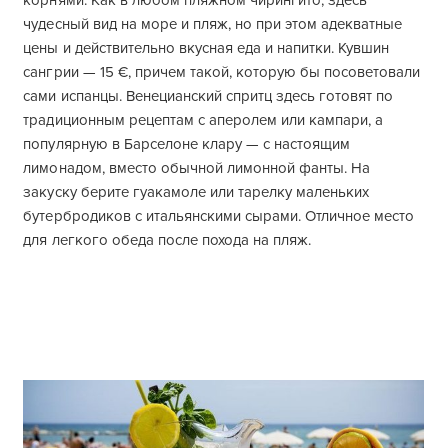
корнями. Как в любом пляжном чирингито, здесь
чудесный вид на море и пляж, но при этом адекватные
цены и действительно вкусная еда и напитки. Кувшин
сангрии — 15 €, причем такой, которую бы посоветовали
сами испанцы. Венецианский спритц здесь готовят по
традиционным рецептам с аперолем или кампари, а
популярную в Барселоне клару — с настоящим
лимонадом, вместо обычной лимонной фанты. На
закуску берите гуакамоле или тарелку маленьких
бутербродиков с итальянскими сырами. Отличное место
для легкого обеда после похода на пляж.