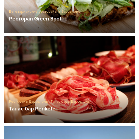
Вегетарианские рестораны в Барселоне
Ресторан Green Spot
Рестораны Барселоны
,
Тапас бары Барселоны
Тапас бар Perikete