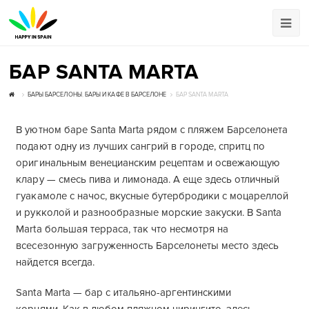
БАР SANTA MARTA
БАРЫ БАРСЕЛОНЫ
,
БАРЫ И КАФЕ В БАРСЕЛОНЕ
БАР SANTA MARTA
В уютном баре Santa Marta рядом с пляжем Барселонета
подают одну из лучших сангрий в городе, спритц по
оригинальным венецианским рецептам и освежающую
клару — смесь пива и лимонада. А еще здесь отличный
гуакамоле с начос, вкусные бутербродики с моцареллой
и рукколой и разнообразные морские закуски. В Santa
Marta большая терраса, так что несмотря на
всесезонную загруженность Барселонеты место здесь
найдется всегда.
Santa Marta — бар с итальяно-аргентинскими