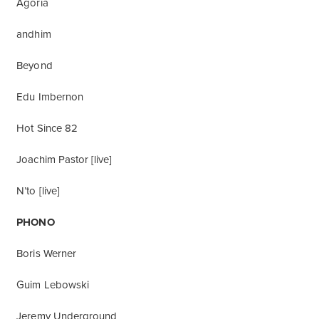
Agoria
andhim
Beyond
Edu Imbernon
Hot Since 82
Joachim Pastor [live]
N’to [live]
PHONO
Boris Werner
Guim Lebowski
Jeremy Underground