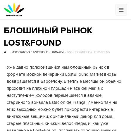
БЛОШИНЫЙ РЫНОК
LOST&FOUND
МЕРОПРИЯТИЯ В БАРСЕЛОНЕ
ЯРМАРКИ
БЛОШИНЫЙ РЫНОК LOST&FOUND
Уже давно полюбившийся нам блошиный рынок в
формате модной вечеринки Lost&Found Market вновь
возвращается в Барселону. В теплые месяцы он обычно
проходит на пляжной площади Plaza del Mar, а с
наступлением холодов перемещается в здание
старинного вокзала Estación de França. Именно там на
этих выходных можно будет приобрести интересные
винтажные вещички, оригинальный декор для дома,
старые пластинки, книжки, велосипеды, и, как уже
заведено на Lost&Found, послушать хорошую музыку,