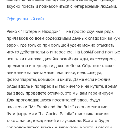
вкусно поесть и познакомиться с интересными людьми.
Официальный сайт
Рынок “Потерь и Находок” — не просто скучные ряды
прилавков со всем содержимым дачных кладовок за «ун
эвро», где только при большой удаче можно отыскать
что-то действительно интересное. На Lost&Found полные
вешалки винтажа, дизайнерской одежды, аксессуаров,
предметов интерьера и даже мебели. Обратите также
внимание на винтажные пластинки, велосипеды,
фотоаппараты, комиксы и книги. Даже если исходив
ряды вдоль и поперек вы так ничего и не купите, время
вы здесь проведете отлично, это мы вам гарантируем.
Для проголодавшихся посетителей здесь будут
палаточки “Mr. Frank and the Butis” со знаменитыми
бутифаррами и “La Cocina Palpita” с мексиканскими
такос, начос, кесадильей и гаукамоле. Все это будет
сопровождаться вкусным вермутом, мохито и легкой