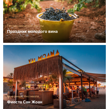
Гастрономические ивенты
Праздник молодого вина
Вечеринки
,
Фестивали
Фиеста Сан Жоан