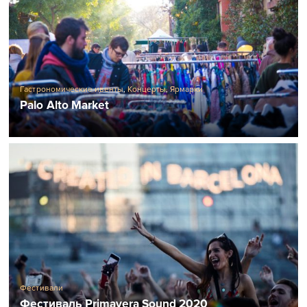
Гастрономические ивенты
,
Концерты
,
Ярмарки
Palo Alto Market
Фестивали
Фестиваль Primavera Sound 2020