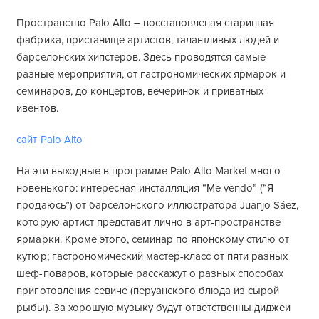
Пространство Palo Alto – восстановленая старинная
фабрика, пристанище артистов, талантливых людей и
барселонских хипстеров. Здесь проводятся самые
разные мероприятия, от гастрономических ярмарок и
семинаров, до концертов, вечеринок и приватных
ивентов.
сайт Palo Alto
На эти выходные в программе Palo Alto Market много
новенького: интересная инсталляция “Me vendo” (“Я
продаюсь”) от барселонского иллюстратора Juanjo Sáez,
которую артист представит лично в арт-пространстве
ярмарки. Кроме этого, семинар по японскому стилю от
кутюр; гастрономический мастер-класс от пяти разных
шеф-поваров, которые расскажут о разных способах
приготовления севиче (перуанского блюда из сырой
рыбы). За хорошую музыку будут ответственны диджеи