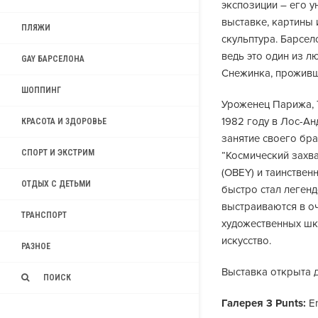
экспозиции – его 
выставке, картины 
ПЛЯЖИ
скульптура. Барсел
ведь это один из 
GAY БАРСЕЛОНА
Снежинка, проживш
ШОППИНГ
Уроженец Парижа, Т
1982 году в Лос-Ан
КРАСОТА И ЗДОРОВЬЕ
занятие своего бр
СПОРТ И ЭКСТРИМ
“Космический захв
(OBEY) и таинственн
ОТДЫХ С ДЕТЬМИ
быстро стал легенд
выстраиваются в оч
ТРАНСПОРТ
художественных шк
искусство.
РАЗНОЕ
Выставка открыта д
ПОИСК
Галерея 3 Punts:
En