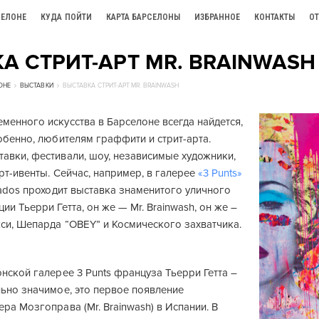
СЕЛОНЕ
КУДА ПОЙТИ
КАРТА БАРСЕЛОНЫ
ИЗБРАННОЕ
КОНТАКТЫ
О
А СТРИТ-АРТ MR. BRAINWASH
ОНЕ
ВЫСТАВКИ
ВЫСТАВКА СТРИТ-АРТ MR. BRAINWASH
менного искусства в Барселоне всегда найдется,
обенно, любителям граффити и стрит-арта.
авки, фестивали, шоу, независимые художники,
рт-ивенты. Сейчас, например, в галерее
«3 Punts»
nados проходит выставка знаменитого уличного
ии Тьерри Гетта, он же — Mr. Brainwash, он же –
си, Шепарда “OBEY” и Космического захватчика.
нской галерее 3 Punts француза Тьерри Гетта –
льно значимое, это первое появление
ра Мозгоправа (Mr. Brainwash) в Испании. В