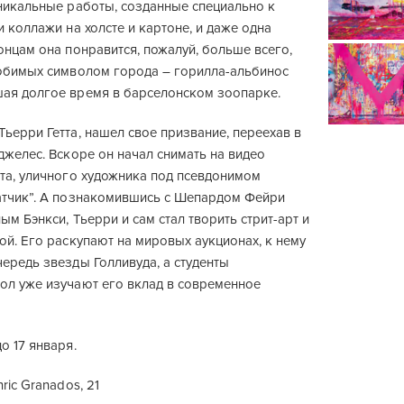
уникальные работы, созданные специально к
и коллажи на холсте и картоне, и даже одна
онцам она понравится, пожалуй, больше всего,
любимых символом города – горилла-альбинос
ая долгое время в барселонском зоопарке.
ьерри Гетта, нашел свое призвание, переехав в
джелес. Вскоре он начал снимать на видео
ата, уличного художника под псевдонимом
атчик”. А познакомившись с Шепардом Фейри
ым Бэнкси, Тьерри и сам стал творить стрит-арт и
ой. Его раскупают на мировых аукционах, к нему
ередь звезды Голливуда, а студенты
ол уже изучают его вклад в современное
о 17 января.
ric Granados, 21