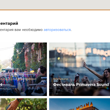
ментарий
ментария вам необходимо
авторизоваться
.
венты
,
Концерты
,
Ярмарки
Фестивали
et
Фестиваль Primavera Sound