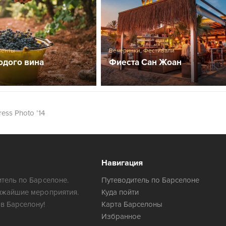
венты
Вечеринки
,
Фестивали
одого вина
Фиеста Сан Жоан
ess Photo ’14
Навигация
тель по Барселоне.
Путеводитель по Барселоне
ижайшие мероприятия.
Куда пойти
в Барселону!
Карта Барселоны
Избранное