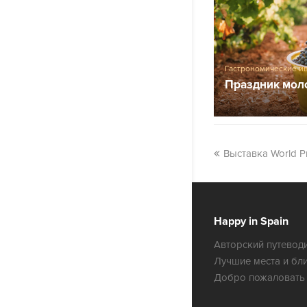
Гастрономические и
Праздник мол
Выставка World Pr
Happy in Spain
Авторский путеводи
Лучшие места и бл
Добро пожаловать 