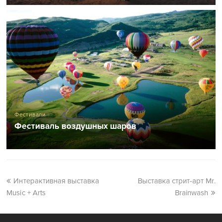
Фестивали
Фестиваль воздушных шаров
Интерактивная выставка
Выставка стрит-арт Mr.
Music + Arts
Brainwash