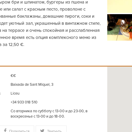
сыром бри и шпинатом, бургеры из пшена и
ле или салат с красным песто, проволоне с
ванные баклажаны, домашние пироги, соки и
ждет уютный зал, украшенный в винтажном стиле,
 на террасе и очень спокойная и расслабленная
енное время есть опция комплексного меню из
 за 12,50 €.
€€
Baixada de Sant Miquel, 3
Liceu
:
+34 933 018 510
Cо вторника по cубботу с 13-00 и до 23-00, в
воскресенье с 13-00 и до 18-00.
Поделиться
Твитнуть