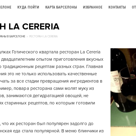
СЕЛОНЕ
КУДА ПОЙТИ
КАРТА БАРСЕЛОНЫ
ИЗБРАННОЕ
КОНТАКТЫ
О
Н LA CERERIA
РАНЫ В БАРСЕЛОНЕ
РЕСТОРАН LA CERERIA
лках Готического квартала ресторан La Cereria
я двадцатилетним опытом приготовления вкусных
о традиционным рецептам разных стран. Главная
ия это не только использовать качественные
ечать за все стадии превращения ингредиентов в
ример, повара ресторана сами молят муку из
ов, занимаются дегидратацией овощей, не
ях старинных рецептов, по которым готовили
 что их ресторан был популярен задолго до
анская еда стала популярной. В меню блинчики из