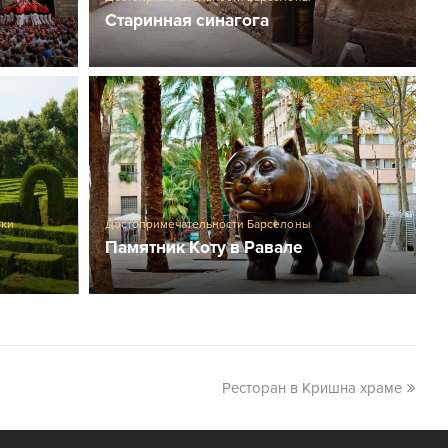
Старинная синагога
рки
Достопримечательности Барселоны
Памятник Коту в Равале
Ресторан в Кришна храме