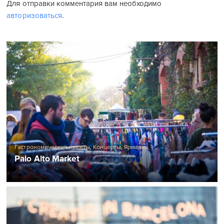
Для отправки комментария вам необходимо
авторизоваться
.
Гастрономические ивенты
,
Концерты
,
Ярмарки
Palo Alto Market