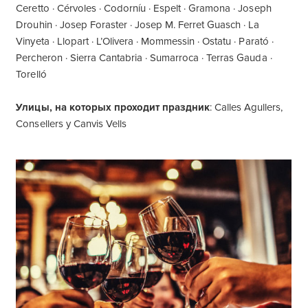
Ceretto · Cérvoles · Codorníu · Espelt · Gramona · Joseph
Drouhin · Josep Foraster · Josep M. Ferret Guasch · La
Vinyeta · Llopart · L’Olivera · Mommessin · Ostatu · Parató ·
Percheron · Sierra Cantabria · Sumarroca · Terras Gauda ·
Torelló
Улицы, на которых проходит праздник
: Calles Agullers,
Consellers y Canvis Vells