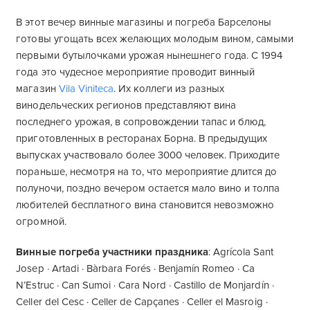
В этот вечер винные магазины и погреба Барселоны
готовы угощать всех желающих молодым вином, самыми
первыми бутылочками урожая нынешнего года. С 1994
года это чудесное мероприятие проводит винный
магазин
Vila Viniteca
. Их коллеги из разных
винодельческих регионов представляют вина
последнего урожая, в сопровождении тапас и блюд,
приготовленных в ресторанах Борна. В предыдущих
выпусках участвовало более 3000 человек. Приходите
пораньше, несмотря на то, что мероприятие длится до
полуночи, поздно вечером остается мало вино и толпа
любителей бесплатного вина становится невозможно
огромной.
Винные погреба участники праздника
: Agrícola Sant
Josep · Artadi · Bàrbara Forés · Benjamín Romeo · Ca
N’Estruc · Can Sumoi · Cara Nord · Castillo de Monjardín ·
Celler del Cesc · Celler de Capçanes · Celler el Masroig ·